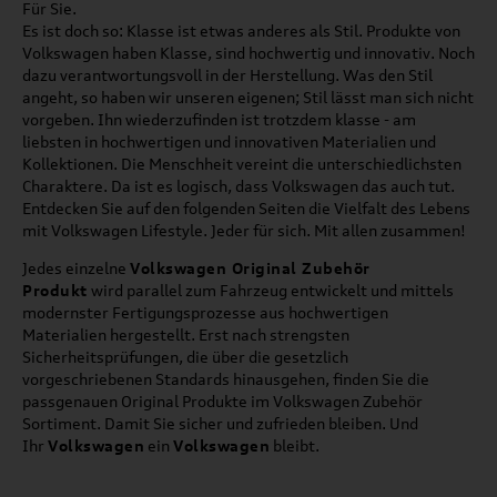
Für Sie.
Es ist doch so: Klasse ist etwas anderes als Stil. Produkte von
Volkswagen haben Klasse, sind hochwertig und innovativ. Noch
dazu verantwortungsvoll in der Herstellung. Was den Stil
angeht, so haben wir unseren eigenen; Stil lässt man sich nicht
vorgeben. Ihn wiederzufinden ist trotzdem klasse - am
liebsten in hochwertigen und innovativen Materialien und
Kollektionen. Die Menschheit vereint die unterschiedlichsten
Charaktere. Da ist es logisch, dass Volkswagen das auch tut.
Entdecken Sie auf den folgenden Seiten die Vielfalt des Lebens
mit Volkswagen Lifestyle. Jeder für sich. Mit allen zusammen!
Jedes einzelne
Volkswagen Original Zubehör
Produkt
wird parallel zum Fahrzeug entwickelt und mittels
modernster Fertigungsprozesse aus hochwertigen
Materialien hergestellt. Erst nach strengsten
Sicherheitsprüfungen, die über die gesetzlich
vorgeschriebenen Standards hinausgehen, finden Sie die
passgenauen Original Produkte im Volkswagen Zubehör
Sortiment. Damit Sie sicher und zufrieden bleiben. Und
Ihr
Volkswagen
ein
Volkswagen
bleibt.