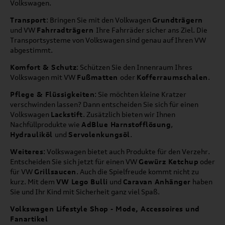
Volkswagen.
Transport
: Bringen Sie mit den Volkwagen
Grundträgern
und VW
Fahrradträgern
Ihre Fahrräder sicher ans Ziel. Die
Transportsysteme von Volkswagen sind genau auf Ihren VW
abgestimmt.
Komfort & Schutz
: Schützen Sie den Innenraum Ihres
Volkswagen mit VW
Fußmatten
oder
Kofferraumschalen
.
Pflege & Flüssigkeiten
: Sie möchten kleine Kratzer
verschwinden lassen? Dann entscheiden Sie sich für einen
Volkswagen
Lackstift
. Zusätzlich bieten wir Ihnen
Nachfüllprodukte wie
AdBlue Harnstofflösung
,
Hydrauliköl
und
Servolenkungsöl
.
Weiteres
: Volkswagen bietet auch Produkte für den Verzehr.
Entscheiden Sie sich jetzt für einen VW
Gewürz Ketchup
oder
für VW
Grillsaucen
. Auch die Spielfreude kommt nicht zu
kurz. Mit dem
VW Lego Bulli
und
Caravan Anhänger
haben
Sie und Ihr Kind mit Sicherheit ganz viel Spaß.
Volkswagen Lifestyle Shop - Mode, Accessoires und
Fanartikel