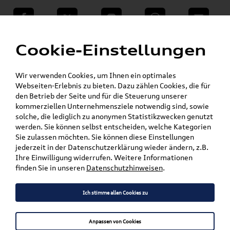
teilen
Twitter
Instagram
WhatsApp
E-Mail
Menü
Cookie-Einstellungen
Für die gegebenen Parameter wurde kein Artikel oder keine Artikelvariante gefunden.
Wir verwenden Cookies, um Ihnen ein optimales
Zurück
Webseiten-Erlebnis zu bieten. Dazu zählen Cookies, die für
den Betrieb der Seite und für die Steuerung unserer
kommerziellen Unternehmensziele notwendig sind, sowie
solche, die lediglich zu anonymen Statistikzwecken genutzt
Versandkostenfrei*
werden. Sie können selbst entscheiden, welche Kategorien
Sie zulassen möchten. Sie können diese Einstellungen
jederzeit in der Datenschutzerklärung wieder ändern, z.B.
Ihre Einwilligung widerrufen. Weitere Informationen
finden Sie in unseren
Datenschutzhinweisen
.
Ich stimme allen Cookies zu
Anpassen von Cookies