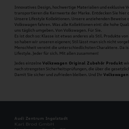
Innovatives Design, hochwertige Materialien und exklusive Ve
transportieren die Kernwerte der Marke. Entdecken Sie hier 
Unsere Lifestyle Kollektionen. Unsere anziehenden Beweise da
Volkswagen fahren. Was alle Kollektionen eint: die hohe Qua
uns täglich umgeben. Von Volkswagen. Für Sie.
Es ist doch so: Klasse ist etwas anderes als Stil. Produkte v
so haben wir unseren eigenen; Stil lässt man sich nicht vorg
Menschheit vereint die unterschiedlichsten Charaktere. Da is
Lifestyle. Jeder für sich. Mit allen zusammen!
Jedes einzelne
Volkswagen Original Zubehör Produkt
wir
nach strengsten Sicherheitsprüfungen, die über die gesetzl
Damit Sie sicher und zufrieden bleiben. Und Ihr
Volkswagen
Audi Zentrum Ingolstadt
Karl Brod GmbH