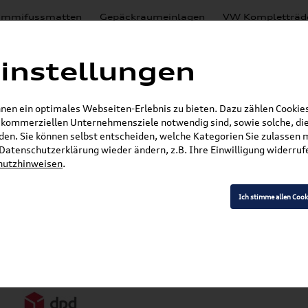
mmifussmatten
Gepäckraumeinlagen
VW Kompletträd
Mystery Boxen
Motoröl
% Sale
Nachrüstlösungen
instellungen
en
Lackierungen
en ein optimales Webseiten-Erlebnis zu bieten. Dazu zählen Cookies,
E-Mail
r kommerziellen Unternehmensziele notwendig sind, sowie solche, die
en. Sie können selbst entscheiden, welche Kategorien Sie zulassen 
r Datenschutzerklärung wieder ändern, z.B. Ihre Einwilligung widerru
hutzhinweisen
.
Ich stimme allen Cook
Versandarten
Z