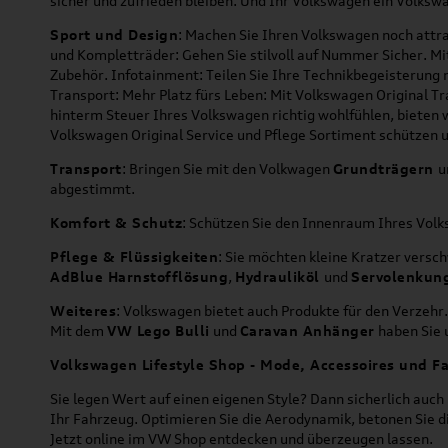
sicher und zufrieden bleiben. Und Ihr Volkswagen ein Volkswa
Sport und Design
: Machen Sie Ihren Volkswagen noch attra
und Kompletträder: Gehen Sie stilvoll auf Nummer Sicher. M
Zubehör. Infotainment: Teilen Sie Ihre Technikbegeisterun
Transport: Mehr Platz fürs Leben: Mit Volkswagen Original T
hinterm Steuer Ihres Volkswagen richtig wohlfühlen, bieten 
Volkswagen Original Service und Pflege Sortiment schützen u
Transport
: Bringen Sie mit den Volkwagen
Grundträgern
u
abgestimmt.
Komfort & Schutz
: Schützen Sie den Innenraum Ihres Vo
Pflege & Flüssigkeiten
: Sie möchten kleine Kratzer versc
AdBlue Harnstofflösung
,
Hydrauliköl
und
Servolenkun
Weiteres
: Volkswagen bietet auch Produkte für den Verzehr.
Mit dem
VW Lego Bulli
und
Caravan Anhänger
haben Sie u
Volkswagen Lifestyle Shop - Mode, Accessoires und Fa
Sie legen Wert auf einen eigenen Style? Dann sicherlich auc
Ihr Fahrzeug. Optimieren Sie die Aerodynamik, betonen Sie 
Jetzt online im VW Shop entdecken und überzeugen lassen.