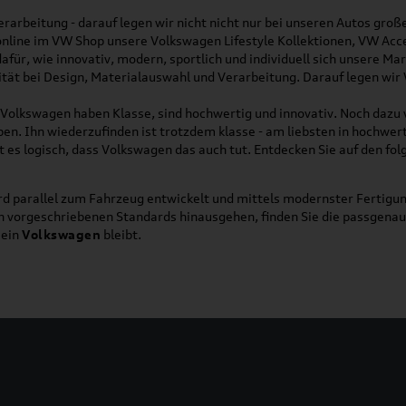
rarbeitung - darauf legen wir nicht nicht nur bei unseren Autos gro
online im VW Shop unsere Volkswagen Lifestyle Kollektionen, VW Acce
für, wie innovativ, modern, sportlich und individuell sich unsere Ma
lität bei Design, Materialauswahl und Verarbeitung. Darauf legen wir
on Volkswagen haben Klasse, sind hochwertig und innovativ. Noch dazu
eben. Ihn wiederzufinden ist trotzdem klasse - am liebsten in hochwer
t es logisch, dass Volkswagen das auch tut. Entdecken Sie auf den fo
d parallel zum Fahrzeug entwickelt und mittels modernster Fertigun
ich vorgeschriebenen Standards hinausgehen, finden Sie die passgena
ein
Volkswagen
bleibt.