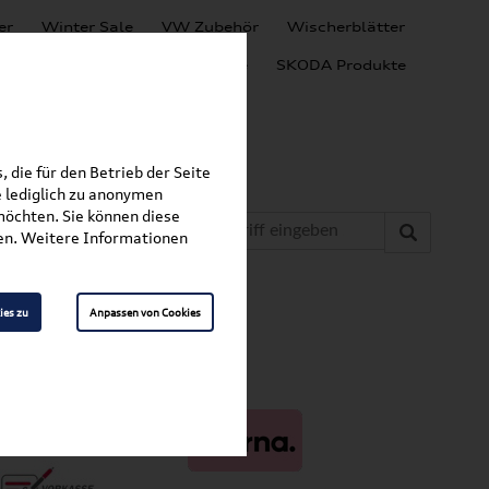
er
Winter Sale
VW Zubehör
Wischerblätter
Audi Produkte
SEAT Produkte
SKODA Produkte
 die für den Betrieb der Seite
 lediglich zu anonymen
möchten. Sie können diese
fen. Weitere Informationen
ies zu
Anpassen von Cookies
ahlungsarten