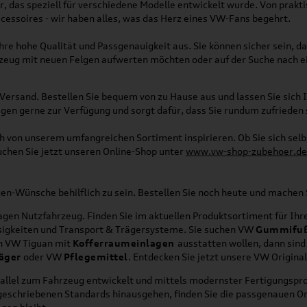
, das speziell für verschiedene Modelle entwickelt wurde. Von pra
essoires - wir haben alles, was das Herz eines VW-Fans begehrt.
re hohe Qualität und Passgenauigkeit aus. Sie können sicher sein, da
rzeug mit neuen Felgen aufwerten möchten oder auf der Suche nach e
Versand. Bestellen Sie bequem von zu Hause aus und lassen Sie sich I
gen gerne zur Verfügung und sorgt dafür, dass Sie rundum zufrieden 
ich von unserem umfangreichen Sortiment inspirieren. Ob Sie sich se
uchen Sie jetzt unseren Online-Shop unter
www.vw-shop-zubehoer.de
agen-Wünsche behilflich zu sein. Bestellen Sie noch heute und mache
en Nutzfahrzeug. Finden Sie im aktuellen Produktsortiment für Ihre
üssigkeiten und Transport & Trägersysteme. Sie suchen VW
Gummifu
en VW Tiguan mit
Kofferraumeinlagen
ausstatten wollen, dann sind
äger
oder VW
Pflegemittel
. Entdecken Sie jetzt unsere VW Origina
allel zum Fahrzeug entwickelt und mittels modernster Fertigungspro
orgeschriebenen Standards hinausgehen, finden Sie die passgenauen O