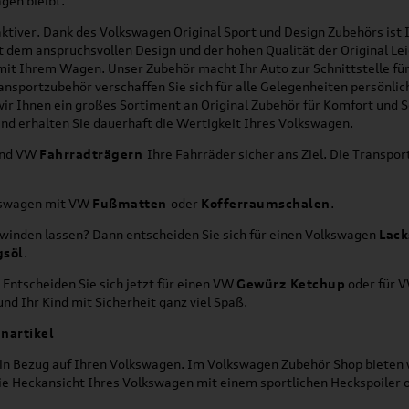
gen bleibt.
ktiver. Dank des Volkswagen Original Sport und Design Zubehörs ist I
it dem anspruchsvollen Design und der hohen Qualität der Original 
g mit Ihrem Wagen. Unser Zubehör macht Ihr Auto zur Schnittstelle
ransportzubehör verschaffen Sie sich für alle Gelegenheiten persönli
wir Ihnen ein großes Sortiment an Original Zubehör für Komfort und 
nd erhalten Sie dauerhaft die Wertigkeit Ihres Volkswagen.
nd VW
Fahrradträgern
Ihre Fahrräder sicher ans Ziel. Die Transp
lkswagen mit VW
Fußmatten
oder
Kofferraumschalen
.
hwinden lassen? Dann entscheiden Sie sich für einen Volkswagen
Lack
gsöl
.
 Entscheiden Sie sich jetzt für einen VW
Gewürz Ketchup
oder für 
nd Ihr Kind mit Sicherheit ganz viel Spaß.
nartikel
h in Bezug auf Ihren Volkswagen. Im Volkswagen Zubehör Shop bieten w
die Heckansicht Ihres Volkswagen mit einem sportlichen Heckspoiler