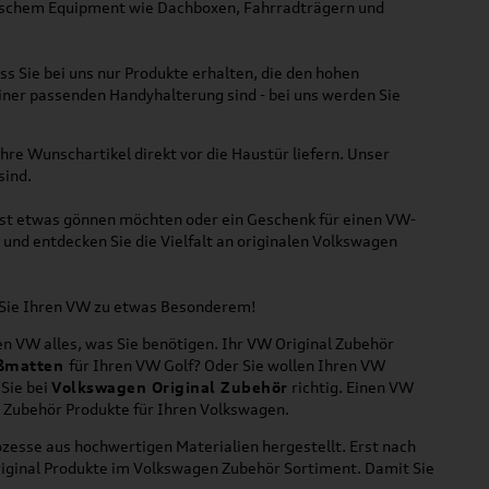
ktischem Equipment wie Dachboxen, Fahrradträgern und
ss Sie bei uns nur Produkte erhalten, die den hohen
iner passenden Handyhalterung sind - bei uns werden Sie
hre Wunschartikel direkt vor die Haustür liefern. Unser
sind.
lbst etwas gönnen möchten oder ein Geschenk für einen VW-
und entdecken Sie die Vielfalt an originalen Volkswagen
n Sie Ihren VW zu etwas Besonderem!
n VW alles, was Sie benötigen. Ihr VW Original Zubehör
ßmatten
für Ihren VW Golf? Oder Sie wollen Ihren VW
 Sie bei
Volkswagen Original Zubehör
richtig. Einen VW
l Zubehör Produkte für Ihren Volkswagen.
zesse aus hochwertigen Materialien hergestellt. Erst nach
riginal Produkte im Volkswagen Zubehör Sortiment. Damit Sie