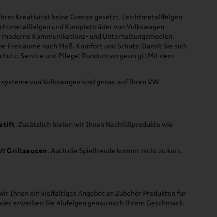
hrer Kreativität keine Grenze gesetzt. Leichtmetallfelgen
Leichtmetallfelgen und Kompletträder von Volkswagen
 für moderne Kommunikations- und Unterhaltungsmedien.
che Freiräume nach Maß. Komfort und Schutz: Damit Sie sich
Schutz. Service und Pflege: Rundum vorgesorgt: Mit dem
ortsysteme von Volkswagen sind genau auf Ihren VW
stift
. Zusätzlich bieten wir Ihnen Nachfüllprodukte wie
VW
Grillsaucen
. Auch die Spielfreude kommt nicht zu kurz.
ir Ihnen ein vielfältiges Angebot an Zubehör Produkten für
 oder erwerben Sie Alufelgen genau nach Ihrem Geschmack.