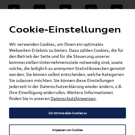
teilen
Twitter
Instagram
WhatsApp
E-Mail
Menü
Cookie-Einstellungen
Für die gegebenen Parameter wurde kein Artikel oder keine Artikelvariante gefunden.
Wir verwenden Cookies, um Ihnen ein optimales
Zurück
Webseiten-Erlebnis zu bieten. Dazu zählen Cookies, die für
den Betrieb der Seite und für die Steuerung unserer
kommerziellen Unternehmensziele notwendig sind, sowie
solche, die lediglich zu anonymen Statistikzwecken genutzt
Versandkostenfrei*
werden. Sie können selbst entscheiden, welche Kategorien
Sie zulassen möchten. Sie können diese Einstellungen
jederzeit in der Datenschutzerklärung wieder ändern, z.B.
Ihre Einwilligung widerrufen. Weitere Informationen
finden Sie in unseren
Datenschutzhinweisen
.
Ich stimme allen Cookies zu
Anpassen von Cookies