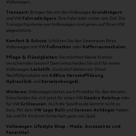
Volkswagen.
Transport
: Bringen Sie mit den Volkwagen
Grundträgern
und VW
Fahrradträgern
Ihre Fahrräder sicher ans Ziel. Die
Transportsysteme von Volkswagen sind genau auf Ihren VW
abgestimmt.
Komfort & Schutz
: Schützen Sie den Innenraum Ihres
Volkswagen mit VW
Fußmatten
oder
Kofferraumschalen
.
Pflege & Flüssigkeiten
: Sie möchten kleine Kratzer
verschwinden lassen? Dann entscheiden Sie sich für einen
Volkswagen
Lackstift
. Zusätzlich bieten wir Ihnen
Nachfüllprodukte wie
AdBlue Harnstofflösung
,
Hydrauliköl
und
Servolenkungsöl
.
Weiteres
: Volkswagen bietet auch Produkte für den Verzehr.
Entscheiden Sie sich jetzt für einen VW
Gewürz Ketchup
oder
für VW
Grillsaucen
. Auch die Spielfreude kommt nicht zu
kurz. Mit dem
VW Lego Bulli
und
Caravan Anhänger
haben
Sie und Ihr Kind mit Sicherheit ganz viel Spaß.
Volkswagen Lifestyle Shop - Mode, Accessoires und
Fanartikel