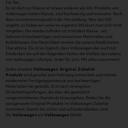
Für Sie.
Es ist doch so: Klasse ist etwas anderes als Stil. Produkte von
Volkswagen haben Klasse, sind hochwertig und innovativ. Noch
dazu verantwortungsvoll in der Herstellung. Was den Stil
angeht, so haben wir unseren eigenen; Stil lässt man sich nicht
vorgeben. Ihn wiederzufinden ist trotzdem klasse - am
liebsten in hochwertigen und innovativen Materialien und
Kollektionen. Die Menschheit vereint die unterschiedlichsten
Charaktere. Da ist es logisch, dass Volkswagen das auch tut.
Entdecken Sie auf den folgenden Seiten die Vielfalt des Lebens
mit Volkswagen Lifestyle. Jeder für sich. Mit allen zusammen!
Jedes einzelne
Volkswagen Original Zubehör
Produkt
wird parallel zum Fahrzeug entwickelt und mittels
modernster Fertigungsprozesse aus hochwertigen
Materialien hergestellt. Erst nach strengsten
Sicherheitsprüfungen, die über die gesetzlich
vorgeschriebenen Standards hinausgehen, finden Sie die
passgenauen Original Produkte im Volkswagen Zubehör
Sortiment. Damit Sie sicher und zufrieden bleiben. Und
Ihr
Volkswagen
ein
Volkswagen
bleibt.