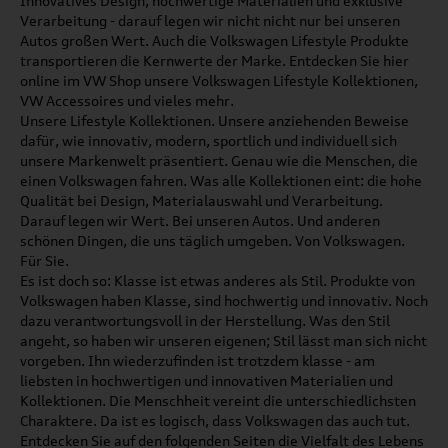
Innovatives Design, hochwertige Materialien und exklusive
Verarbeitung - darauf legen wir nicht nicht nur bei unseren
Autos großen Wert. Auch die Volkswagen Lifestyle Produkte
transportieren die Kernwerte der Marke. Entdecken Sie hier
online im VW Shop unsere Volkswagen Lifestyle Kollektionen,
VW Accessoires und vieles mehr.
Unsere Lifestyle Kollektionen. Unsere anziehenden Beweise
dafür, wie innovativ, modern, sportlich und individuell sich
unsere Markenwelt präsentiert. Genau wie die Menschen, die
einen Volkswagen fahren. Was alle Kollektionen eint: die hohe
Qualität bei Design, Materialauswahl und Verarbeitung.
Darauf legen wir Wert. Bei unseren Autos. Und anderen
schönen Dingen, die uns täglich umgeben. Von Volkswagen.
Für Sie.
Es ist doch so: Klasse ist etwas anderes als Stil. Produkte von
Volkswagen haben Klasse, sind hochwertig und innovativ. Noch
dazu verantwortungsvoll in der Herstellung. Was den Stil
angeht, so haben wir unseren eigenen; Stil lässt man sich nicht
vorgeben. Ihn wiederzufinden ist trotzdem klasse - am
liebsten in hochwertigen und innovativen Materialien und
Kollektionen. Die Menschheit vereint die unterschiedlichsten
Charaktere. Da ist es logisch, dass Volkswagen das auch tut.
Entdecken Sie auf den folgenden Seiten die Vielfalt des Lebens