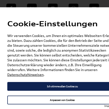
teilen
Twitter
Instagram
WhatsApp
E-Mail
Menü
Cookie-Einstellungen
»
Wir verwenden Cookies, um Ihnen ein optimales Webseiten-Erle
VW Shop - VW Originalteile und Zubehör
zu bieten. Dazu zählen Cookies, die für den Betrieb der Seite und
»
SKODA Produkte
die Steuerung unserer kommerziellen Unternehmensziele notw
»
Transport- & Trägersysteme
Grundträger
sind, sowie solche, die lediglich zu anonymen Statistikzwecken
»
»
Yeti
genutzt werden. Sie können selbst entscheiden, welche Kategor
Original Skoda Yeti Grundträger / Dachträger
Sie zulassen möchten. Sie können diese Einstellungen jederzeit i
5L0071151
Datenschutzerklärung wieder ändern, z.B. Ihre Einwilligung
widerrufen. Weitere Informationen finden Sie in unseren
Original Skoda Yeti
Datenschutzhinweisen
.
Grundträger / Dachträger
Ich stimme allen Cookies zu
5L0071151
Anpassen von Cookies
Imp