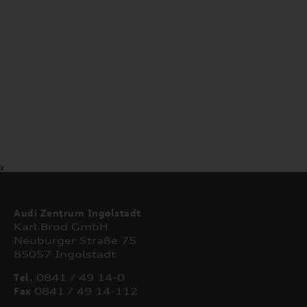
X
Audi Zentrum Ingolstadt
Karl Brod GmbH
Neuburger Straße 75
85057 Ingolstadt
Tel.
0841 / 49 14-0
Fax
0841 / 49 14-112