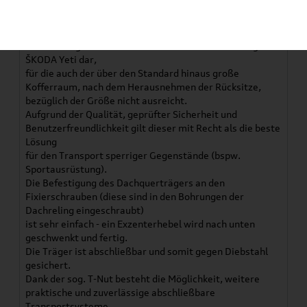
Artikelbeschreibung
Der Dachquerträger stellt ein praktisches ergänzendes
Ausstattungselement für alle Besitzer des Fahrzeugs
ŠKODA Yeti dar,
für die auch der über den Standard hinaus große
Kofferraum, nach dem Herausnehmen der Rücksitze,
bezüglich der Größe nicht ausreicht.
Aufgrund der Qualität, geprüfter Sicherheit und
Benutzerfreundlichkeit gilt dieser mit Recht als die beste
Lösung
für den Transport sperriger Gegenstände (bspw.
Sportausrüstung).
Die Befestigung des Dachquerträgers an den
Fixierschrauben (diese sind in den Bohrungen der
Dachreling eingeschraubt)
ist sehr einfach - ein Exzenterhebel wird nach unten
geschwenkt und fertig.
Die Träger ist abschließbar und somit gegen Diebstahl
gesichert.
Dank der sog. T-Nut besteht die Möglichkeit, weitere
praktische und zuverlässige abschließbare
Transportsysteme,