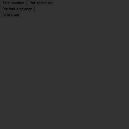
Jetzt anrufen
Ruf später an
Rückruf einplanen
Schließen