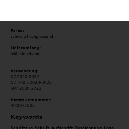
Artikelbeschreibung
Zur Individualisierung Ihres Fahrzeuges.
Farbe:
schwarz hochglänzend
Lieferumfang:
inkl. Klebeband
Verwendung:
Q7 2020-2022
Q7 TFSI e 2020-2022
SQ7 2020-2022
Herstellernummer:
4M0071802
Keywords
Schriftzug
,
Schrift
,
Aufschrift
,
Bezeichnung
,
Logo
,