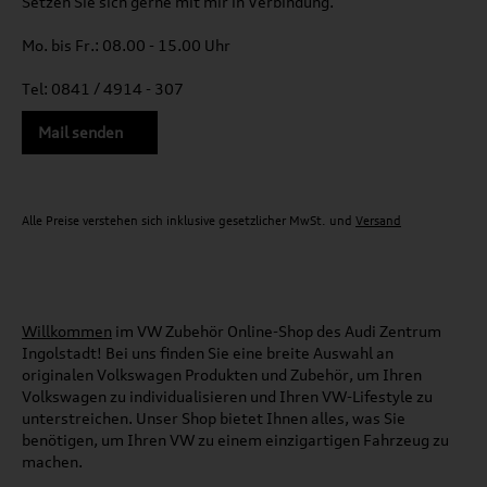
Setzen Sie sich gerne mit mir in Verbindung.
Mo. bis Fr.: 08.00 - 15.00 Uhr
Tel: 0841 / 4914 - 307
Mail senden
Alle Preise verstehen sich inklusive gesetzlicher MwSt. und
Versand
Willkommen
im VW Zubehör Online-Shop des Audi Zentrum
Ingolstadt! Bei uns finden Sie eine breite Auswahl an
originalen Volkswagen Produkten und Zubehör, um Ihren
Volkswagen zu individualisieren und Ihren VW-Lifestyle zu
unterstreichen. Unser Shop bietet Ihnen alles, was Sie
benötigen, um Ihren VW zu einem einzigartigen Fahrzeug zu
machen.