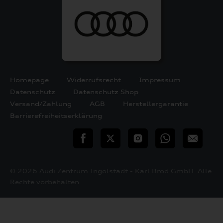
Homepage
Widerrufsrecht
Impressum
Datenschutz
Datenschutz Shop
Versand/Zahlung
AGB
Herstellergarantie
Barrierefreiheitserklärung
teilen
Twitter
Instagram
WhatsApp
E-
Mail
© 2026 Audi Zentrum Ingolstadt - Karl Brod GmbH. Alle
Rechte vorbehalten