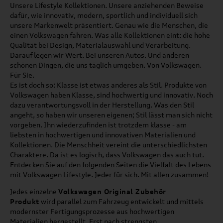
Unsere Lifestyle Kollektionen. Unsere anziehenden Beweise
dafür, wie innovativ, modern, sportlich und individuell sich
unsere Markenwelt präsentiert. Genau wie die Menschen, die
einen Volkswagen fahren. Was alle Kollektionen eint: die hohe
Qualität bei Design, Materialauswahl und Verarbeitung.
Darauf legen wir Wert. Bei unseren Autos. Und anderen
schönen Dingen, die uns täglich umgeben. Von Volkswagen.
Für Sie.
Es ist doch so: Klasse ist etwas anderes als Stil. Produkte von
Volkswagen haben Klasse, sind hochwertig und innovativ. Noch
dazu verantwortungsvoll in der Herstellung. Was den Stil
angeht, so haben wir unseren eigenen; Stil lässt man sich nicht
vorgeben. Ihn wiederzufinden ist trotzdem klasse - am
liebsten in hochwertigen und innovativen Materialien und
Kollektionen. Die Menschheit vereint die unterschiedlichsten
Charaktere. Da ist es logisch, dass Volkswagen das auch tut.
Entdecken Sie auf den folgenden Seiten die Vielfalt des Lebens
mit Volkswagen Lifestyle. Jeder für sich. Mit allen zusammen!
Jedes einzelne
Volkswagen Original Zubehör
Produkt
wird parallel zum Fahrzeug entwickelt und mittels
modernster Fertigungsprozesse aus hochwertigen
Materialien hergestellt. Erst nach strengsten