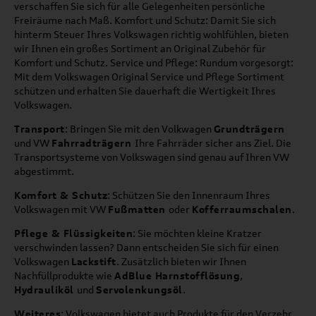
verschaffen Sie sich für alle Gelegenheiten persönliche
Freiräume nach Maß. Komfort und Schutz: Damit Sie sich
hinterm Steuer Ihres Volkswagen richtig wohlfühlen, bieten
wir Ihnen ein großes Sortiment an Original Zubehör für
Komfort und Schutz. Service und Pflege: Rundum vorgesorgt:
Mit dem Volkswagen Original Service und Pflege Sortiment
schützen und erhalten Sie dauerhaft die Wertigkeit Ihres
Volkswagen.
Transport
: Bringen Sie mit den Volkwagen
Grundträgern
und VW
Fahrradträgern
Ihre Fahrräder sicher ans Ziel. Die
Transportsysteme von Volkswagen sind genau auf Ihren VW
abgestimmt.
Komfort & Schutz
: Schützen Sie den Innenraum Ihres
Volkswagen mit VW
Fußmatten
oder
Kofferraumschalen
.
Pflege & Flüssigkeiten
: Sie möchten kleine Kratzer
verschwinden lassen? Dann entscheiden Sie sich für einen
Volkswagen
Lackstift
. Zusätzlich bieten wir Ihnen
Nachfüllprodukte wie
AdBlue Harnstofflösung
,
Hydrauliköl
und
Servolenkungsöl
.
Weiteres
: Volkswagen bietet auch Produkte für den Verzehr.