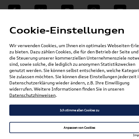
teilen
Twitter
Instagram
WhatsApp
E-Mail
Menü
Cookie-Einstellungen
»
Wir verwenden Cookies, um Ihnen ein optimales Webseiten-Erle
VW Shop - VW Originalteile und Zubehör
zu bieten. Dazu zählen Cookies, die für den Betrieb der Seite und
»
»
Audi Produkte
Audi Original Zubehör
die Steuerung unserer kommerziellen Unternehmensziele notw
»
Sport & Design
Schriftzüge & Dekorfolien
sind, sowie solche, die lediglich zu anonymen Statistikzwecken
»
genutzt werden. Sie können selbst entscheiden, welche Kategor
Original Audi Ringe in Schwarz Q7/SQ7 (4M)
Sie zulassen möchten. Sie können diese Einstellungen jederzeit i
für das Heck 4M0071802
Datenschutzerklärung wieder ändern, z.B. Ihre Einwilligung
widerrufen. Weitere Informationen finden Sie in unseren
Original Audi Ringe in
Datenschutzhinweisen
.
Schwarz Q7/SQ7 (4M) für
Ich stimme allen Cookies zu
das Heck 4M0071802
Anpassen von Cookies
Imp