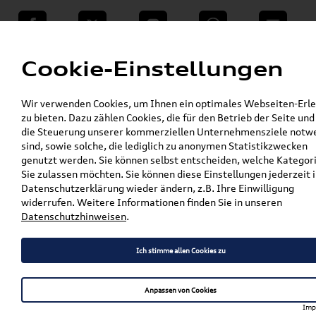
teilen
Twitter
Instagram
WhatsApp
E-Mail
Menü
Cookie-Einstellungen
»
Wir verwenden Cookies, um Ihnen ein optimales Webseiten-Erle
VW Shop - VW Originalteile und Zubehör
zu bieten. Dazu zählen Cookies, die für den Betrieb der Seite und
»
% Sale
die Steuerung unserer kommerziellen Unternehmensziele notw
Original Audi Formula One Miami Jersey S Men
sind, sowie solche, die lediglich zu anonymen Statistikzwecken
3132604102
genutzt werden. Sie können selbst entscheiden, welche Kategor
Sie zulassen möchten. Sie können diese Einstellungen jederzeit i
Original Audi Formula One
Datenschutzerklärung wieder ändern, z.B. Ihre Einwilligung
widerrufen. Weitere Informationen finden Sie in unseren
Miami Jersey S Men
Datenschutzhinweisen
.
3132604102
Ich stimme allen Cookies zu
Artikelbeschreibung
Anpassen von Cookies
Imp