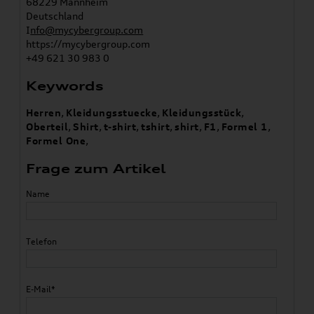
68229 Mannheim
Deutschland
I
nfo@mycybergroup.com
https://mycybergroup.com
+49 621 30 983 0
Keywords
Herren
,
Kleidungsstuecke
,
Kleidungsstück
,
Oberteil
,
Shirt
,
t-shirt
,
tshirt
,
shirt
,
F1
,
Formel 1
,
Formel One
,
Frage zum Artikel
Name
Telefon
E-Mail*