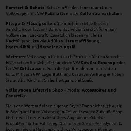
Komfort & Schutz
: Schützen Sie den Innenraum Ihres
Volkswagen mit VW
Fußmatten
oder
Kofferraumschalen
.
Pflege & Flüssigkeiten
: Sie möchten kleine Kratzer
verschwinden lassen? Dann entscheiden Sie sich für einen
Volkswagen
Lackstift
. Zusätzlich bieten wir Ihnen
Nachfüllprodukte wie
AdBlue Harnstofflösung
,
Hydrauliköl
und
Servolenkungsöl
.
Weiteres
: Volkswagen bietet auch Produkte für den Verzehr.
Entscheiden Sie sich jetzt für einen VW
Gewürz Ketchup
oder
für VW
Grillsaucen
. Auch die Spielfreude kommt nicht zu
kurz. Mit dem
VW Lego Bulli
und
Caravan Anhänger
haben
Sie und Ihr Kind mit Sicherheit ganz viel Spaß.
Volkswagen Lifestyle Shop - Mode, Accessoires und
Fanartikel
Sie legen Wert auf einen eigenen Style? Dann sicherlich auch
in Bezug auf Ihren Volkswagen. Im Volkswagen Zubehör Shop
bieten wir Ihnen ein vielfältiges Angebot an Zubehör
Produkten für Ihr Fahrzeug. Optimieren Sie die Aerodynamik,
betonen Sie die Heckansicht Ihres Volkswagen mit einem