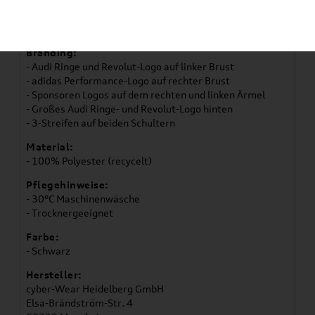
Details:
- Trikot mit holografischen Details
- Normale Passform
Branding:
- Audi Ringe und Revolut-Logo auf linker Brust
- adidas Performance-Logo auf rechter Brust
- Sponsoren Logos auf dem rechten und linken Ärmel
- Großes Audi Ringe- und Revolut-Logo hinten
- 3-Streifen auf beiden Schultern
Material:
- 100% Polyester (recycelt)
Pflegehinweise:
- 30°C Maschinenwäsche
- Trocknergeeignet
Farbe:
- Schwarz
Hersteller:
cyber-Wear Heidelberg GmbH
Elsa-Brändström-Str. 4