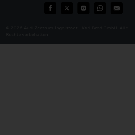
teilen
Twitter
Instagram
WhatsApp
E-
Mail
© 2026 Audi Zentrum Ingolstadt - Karl Brod GmbH. Alle
Rechte vorbehalten