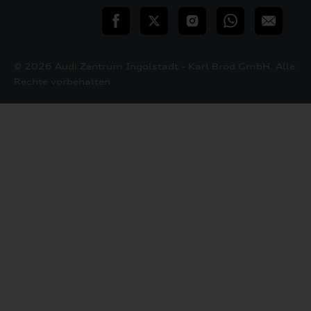
teilen
Twitter
Instagram
WhatsApp
E-
Mail
© 2026 Audi Zentrum Ingolstadt - Karl Brod GmbH. Alle
Rechte vorbehalten