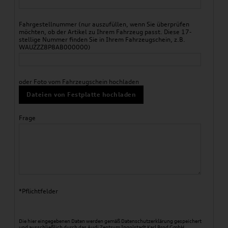
Fahrgestellnummer (nur auszufüllen, wenn Sie überprüfen
möchten, ob der Artikel zu Ihrem Fahrzeug passt. Diese 17-
stellige Nummer finden Sie in Ihrem Fahrzeugschein, z.B.
WAUZZZ8P8AB000000)
oder Foto vom Fahrzeugschein hochladen
Dateien von Festplatte hochladen
Frage
*Pflichtfelder
Die hier eingegebenen Daten werden gemäß
Datenschutzerklärung
gespeichert
und ausschließlich durch das Audi Zentrum Ingolstadt Karl Brod GmbH