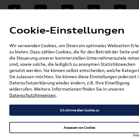
teilen
Twitter
Instagram
WhatsApp
E-Mail
Menü
Cookie-Einstellungen
»
Wir verwenden Cookies, um Ihnen ein optimales Webseiten-Erle
VW Shop - VW Originalteile und Zubehör
zu bieten. Dazu zählen Cookies, die für den Betrieb der Seite und
»
»
Audi Produkte
Nachrüstlösungen
die Steuerung unserer kommerziellen Unternehmensziele notw
»
Dashcams
sind, sowie solche, die lediglich zu anonymen Statistikzwecken
Original Audi Dashcam (Universal Traffic
genutzt werden. Sie können selbst entscheiden, welche Kategor
Recorder 2.0) Frontkamera 4K0063511
Sie zulassen möchten. Sie können diese Einstellungen jederzeit i
Datenschutzerklärung wieder ändern, z.B. Ihre Einwilligung
Original Audi Dashcam
widerrufen. Weitere Informationen finden Sie in unseren
Datenschutzhinweisen
.
(Universal Traffic Recorder
2.0) Frontkamera
Ich stimme allen Cookies zu
4K0063511
Anpassen von Cookies
Imp