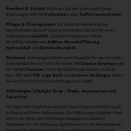
Komfort & Schutz
: Schützen Sie den Innenraum Ihres
Volkswagen mit VW
Fußmatten
oder
Kofferraumschalen
.
Pflege & Flüssigkeiten
: Sie möchten kleine Kratzer
verschwinden lassen? Dann entscheiden Sie sich für einen
Volkswagen
Lackstift
. Zusätzlich bieten wir Ihnen
Nachfüllprodukte wie
AdBlue Harnstofflösung
,
Hydrauliköl
und
Servolenkungsöl
.
Weiteres
: Volkswagen bietet auch Produkte für den Verzehr.
Entscheiden Sie sich jetzt für einen VW
Gewürz Ketchup
oder
für VW
Grillsaucen
. Auch die Spielfreude kommt nicht zu
kurz. Mit dem
VW Lego Bulli
und
Caravan Anhänger
haben
Sie und Ihr Kind mit Sicherheit ganz viel Spaß.
Volkswagen Lifestyle Shop - Mode, Accessoires und
Fanartikel
Sie legen Wert auf einen eigenen Style? Dann sicherlich auch
in Bezug auf Ihren Volkswagen. Im Volkswagen Zubehör Shop
bieten wir Ihnen ein vielfältiges Angebot an Zubehör
Produkten für Ihr Fahrzeug. Optimieren Sie die Aerodynamik,
betonen Sie die Heckansicht Ihres Volkswagen mit einem