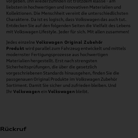
vorgeben. Ihn wiederzufinden ist trotzdem klasse - am
liebsten in hochwertigen und innovativen Materialien und
Kollektionen. Die Menschheit vereint die unterschiedlichsten
Charaktere. Da ist es logisch, dass Volkswagen das auch tut.
Entdecken Sie auf den folgenden Seiten die Vielfalt des Lebens
mit Volkswagen Lifestyle. Jeder für sich. Mit allen zusammen!
Jedes einzelne
Volkswagen Original Zubehör
Produkt
wird parallel zum Fahrzeug entwickelt und mittels
modernster Fertigungsprozesse aus hochwertigen
Materialien hergestellt. Erst nach strengsten
Sicherheitsprüfungen, die über die gesetzlich
vorgeschriebenen Standards hinausgehen, finden Sie die
passgenauen Original Produkte im Volkswagen Zubehör
Sortiment. Damit Sie sicher und zufrieden bleiben. Und
Ihr
Volkswagen
ein
Volkswagen
bleibt.
Rückruf