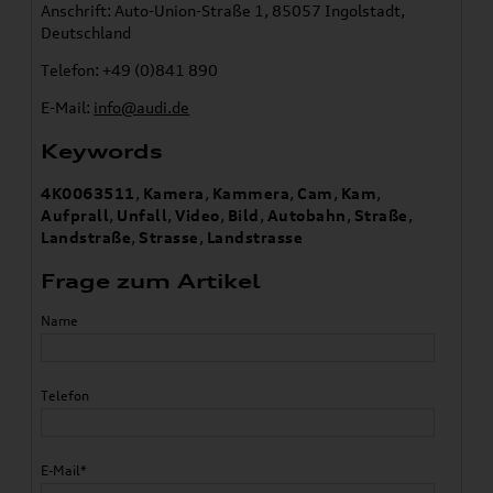
Anschrift: Auto-Union-Straße 1, 85057 Ingolstadt,
Deutschland
Telefon: +49 (0)841 890
E-Mail:
info@audi.de
Keywords
4K0063511
,
Kamera
,
Kammera
,
Cam
,
Kam
,
Aufprall
,
Unfall
,
Video
,
Bild
,
Autobahn
,
Straße
,
Landstraße
,
Strasse
,
Landstrasse
Frage zum Artikel
Name
Telefon
E-Mail*