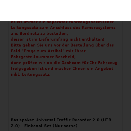
Artikelbeschreibung
ACHTUNG:
Es ist immer ein separater fahrzeugspezifischer
Leitungssatz zum Anschluss des Kamerasystems
ans Bordnetz zu bestellen,
dieser ist im Lieferumfang nicht enthalten!
Bitte geben Sie uns vor der Bestellung über das
Feld "Frage zum Artikel" mit Ihrer
Fahrgestellnummer Bescheid,
dann prüfen wir ob die Dashcam für Ihr Fahrzeug
freigegeben ist und machen Ihnen ein Angebot
inkl. Leitungssatz.
Basispaket Universal Traffic Recorder 2.0 (UTR
2.0) - Einkanal-Set (Nur vorne)