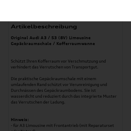
8V5061180
Artikelbeschreibung
Original Audi A3 / S3 (8V) Limousine
Gepäckraumschale / Kofferraumwanne
Schützt Ihren Kofferraum vor Verschmutzung und
verhindert das Verrutschen von Transportgut.
Die praktische Gepäckraumschale mit einem
umlaufenden Rand schützt vor Verunreinigung und
Durchnässen des Gepäckraumbodens. Sie ist
wasserdicht und reduziert durch das integrierte Muster
das Verrutschen der Ladung.
Hinweis:
- für A3 Limousine mit Frontantrieb (mit Reparaturset