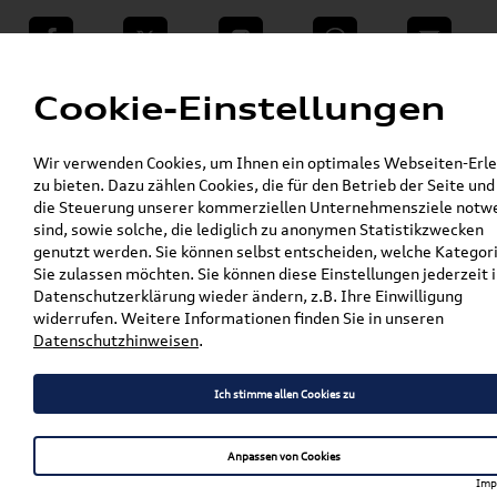
teilen
Twitter
Instagram
WhatsApp
E-Mail
Menü
Cookie-Einstellungen
»
Wir verwenden Cookies, um Ihnen ein optimales Webseiten-Erle
VW Shop - VW Originalteile und Zubehör
zu bieten. Dazu zählen Cookies, die für den Betrieb der Seite und
»
»
Audi Produkte
Audi Original Zubehör
die Steuerung unserer kommerziellen Unternehmensziele notw
»
Komfort & Schutz
Gepäckraumeinlagen
sind, sowie solche, die lediglich zu anonymen Statistikzwecken
»
»
A3 / S3 / RS3
genutzt werden. Sie können selbst entscheiden, welche Kategor
Original Audi A3 / S3 (8V) Limousine
Sie zulassen möchten. Sie können diese Einstellungen jederzeit i
Gepäckraumschale / Kofferraumwanne
Datenschutzerklärung wieder ändern, z.B. Ihre Einwilligung
8V5061180
widerrufen. Weitere Informationen finden Sie in unseren
Datenschutzhinweisen
.
Original Audi A3 / S3 (8V)
Limousine
Ich stimme allen Cookies zu
Gepäckraumschale /
Anpassen von Cookies
Kofferraumwanne
Imp