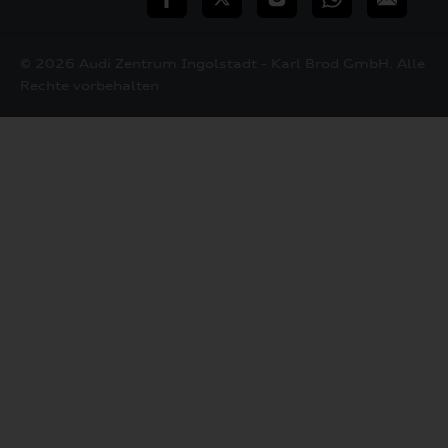
Mail
© 2026 Audi Zentrum Ingolstadt - Karl Brod GmbH. Alle
Rechte vorbehalten