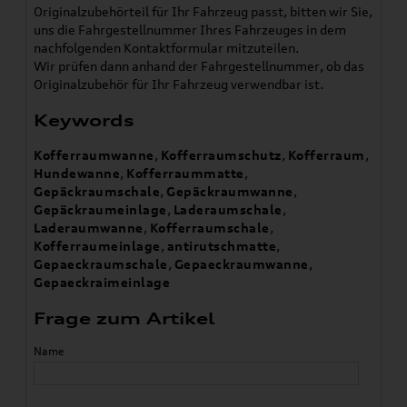
Originalzubehörteil für Ihr Fahrzeug passt, bitten wir Sie,
uns die Fahrgestellnummer Ihres Fahrzeuges in dem
nachfolgenden Kontaktformular mitzuteilen.
Wir prüfen dann anhand der Fahrgestellnummer, ob das
Originalzubehör für Ihr Fahrzeug verwendbar ist.
Keywords
Kofferraumwanne
,
Kofferraumschutz
,
Kofferraum
,
Hundewanne
,
Kofferraummatte
,
Gepäckraumschale
,
Gepäckraumwanne
,
Gepäckraumeinlage
,
Laderaumschale
,
Laderaumwanne
,
Kofferraumschale
,
Kofferraumeinlage
,
antirutschmatte
,
Gepaeckraumschale
,
Gepaeckraumwanne
,
Gepaeckraimeinlage
Frage zum Artikel
Name