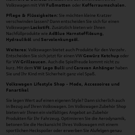
Volkswagen mit VW
Fußmatten
oder
Kofferraumschalen
.
Pflege & Flüssigkeiten
: Sie möchten kleine Kratzer
verschwinden lassen? Dann entscheiden Sie sich für einen
Volkswagen
Lackstift
. Zusätzlich bieten wir Ihnen
Nachfüllprodukte wie
AdBlue Harnstofflösung
,
Hydrauliköl
und
Servolenkungsöl
.
Weiteres
: Volkswagen bietet auch Produkte für den Verzehr.
Entscheiden Sie sich jetzt für einen VW
Gewürz Ketchup
oder
für VW
Grillsaucen
. Auch die Spielfreude kommt nicht zu
kurz. Mit dem
VW Lego Bulli
und
Caravan Anhänger
haben
Sie und Ihr Kind mit Sicherheit ganz viel Spaß.
Volkswagen Lifestyle Shop - Mode, Accessoires und
Fanartikel
Sie legen Wert auf einen eigenen Style? Dann sicherlich auch
in Bezug auf Ihren Volkswagen. Im Volkswagen Zubehör Shop
bieten wir Ihnen ein vielfältiges Angebot an Zubehör
Produkten für Ihr Fahrzeug. Optimieren Sie die Aerodynamik,
betonen Sie die Heckansicht Ihres Volkswagen mit einem
sportlichen Heckspoiler oder erwerben Sie Alufelgen genau