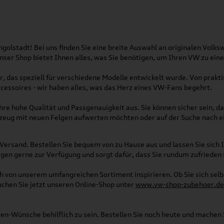
olstadt! Bei uns finden Sie eine breite Auswahl an originalen Vol
 Unser Shop bietet Ihnen alles, was Sie benötigen, um Ihren VW zu ei
, das speziell für verschiedene Modelle entwickelt wurde. Von pra
essoires - wir haben alles, was das Herz eines VW-Fans begehrt.
re hohe Qualität und Passgenauigkeit aus. Sie können sicher sein, da
rzeug mit neuen Felgen aufwerten möchten oder auf der Suche nach e
Versand. Bestellen Sie bequem von zu Hause aus und lassen Sie sich I
gen gerne zur Verfügung und sorgt dafür, dass Sie rundum zufrieden 
ich von unserem umfangreichen Sortiment inspirieren. Ob Sie sich se
uchen Sie jetzt unseren Online-Shop unter
www.vw-shop-zubehoer.de
agen-Wünsche behilflich zu sein. Bestellen Sie noch heute und mache