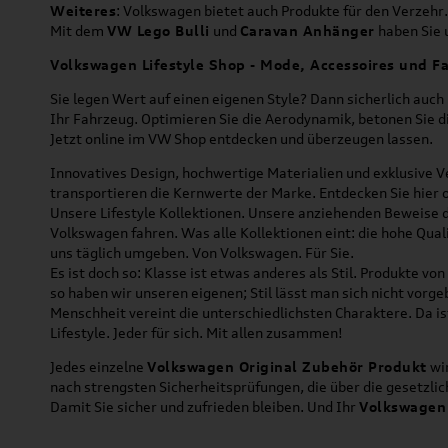
Weiteres
: Volkswagen bietet auch Produkte für den Verzehr.
Mit dem
VW Lego Bulli
und
Caravan Anhänger
haben Sie u
Volkswagen Lifestyle Shop - Mode, Accessoires und Fa
Sie legen Wert auf einen eigenen Style? Dann sicherlich auc
Ihr Fahrzeug. Optimieren Sie die Aerodynamik, betonen Sie 
Jetzt online im VW Shop entdecken und überzeugen lassen.
Innovatives Design, hochwertige Materialien und exklusive Ve
transportieren die Kernwerte der Marke. Entdecken Sie hier 
Unsere Lifestyle Kollektionen. Unsere anziehenden Beweise da
Volkswagen fahren. Was alle Kollektionen eint: die hohe Qua
uns täglich umgeben. Von Volkswagen. Für Sie.
Es ist doch so: Klasse ist etwas anderes als Stil. Produkte v
so haben wir unseren eigenen; Stil lässt man sich nicht vorg
Menschheit vereint die unterschiedlichsten Charaktere. Da is
Lifestyle. Jeder für sich. Mit allen zusammen!
Jedes einzelne
Volkswagen Original Zubehör Produkt
wir
nach strengsten Sicherheitsprüfungen, die über die gesetzl
Damit Sie sicher und zufrieden bleiben. Und Ihr
Volkswagen