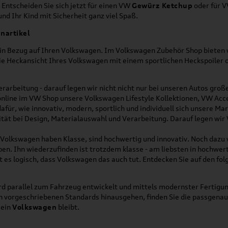
 Entscheiden Sie sich jetzt für einen VW
Gewürz Ketchup
oder für 
nd Ihr Kind mit Sicherheit ganz viel Spaß.
nartikel
h in Bezug auf Ihren Volkswagen. Im Volkswagen Zubehör Shop bieten w
die Heckansicht Ihres Volkswagen mit einem sportlichen Heckspoiler
rarbeitung - darauf legen wir nicht nicht nur bei unseren Autos gro
online im VW Shop unsere Volkswagen Lifestyle Kollektionen, VW Acce
für, wie innovativ, modern, sportlich und individuell sich unsere Ma
lität bei Design, Materialauswahl und Verarbeitung. Darauf legen wir
on Volkswagen haben Klasse, sind hochwertig und innovativ. Noch dazu
eben. Ihn wiederzufinden ist trotzdem klasse - am liebsten in hochwer
t es logisch, dass Volkswagen das auch tut. Entdecken Sie auf den fo
d parallel zum Fahrzeug entwickelt und mittels modernster Fertigun
ich vorgeschriebenen Standards hinausgehen, finden Sie die passgena
ein
Volkswagen
bleibt.