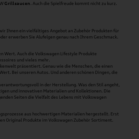
VW
Grillsaucen
. Auch die Spielfreude kommt nicht zu kurz.
ir Ihnen ein vielfältiges Angebot an Zubehör Produkten für
 oder erwerben Sie Alufelgen genau nach Ihrem Geschmack.
ßen Wert. Auch die Volkswagen Lifestyle Produkte
ssoires und vieles mehr.
rkenwelt präsentiert. Genau wie die Menschen, die einen
 Wert. Bei unseren Autos. Und anderen schönen Dingen, die
 verantwortungsvoll in der Herstellung. Was den Stil angeht,
tigen und innovativen Materialien und Kollektionen. Die
lgenden Seiten die Vielfalt des Lebens mit Volkswagen
gsprozesse aus hochwertigen Materialien hergestellt. Erst
uen Original Produkte im Volkswagen Zubehör Sortiment.