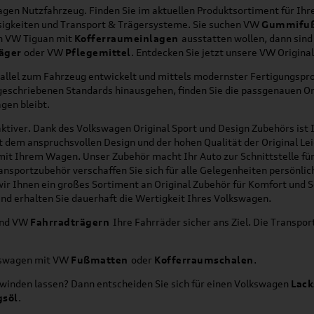
en Nutzfahrzeug. Finden Sie im aktuellen Produktsortiment für Ihre
üssigkeiten und Transport & Trägersysteme. Sie suchen VW
Gummifu
en VW Tiguan mit
Kofferraumeinlagen
ausstatten wollen, dann sind
äger
oder VW
Pflegemittel
. Entdecken Sie jetzt unsere VW Origina
allel zum Fahrzeug entwickelt und mittels modernster Fertigungspro
orgeschriebenen Standards hinausgehen, finden Sie die passgenauen O
gen bleibt.
ktiver. Dank des Volkswagen Original Sport und Design Zubehörs ist I
it dem anspruchsvollen Design und der hohen Qualität der Original 
g mit Ihrem Wagen. Unser Zubehör macht Ihr Auto zur Schnittstelle
ransportzubehör verschaffen Sie sich für alle Gelegenheiten persönli
wir Ihnen ein großes Sortiment an Original Zubehör für Komfort und 
nd erhalten Sie dauerhaft die Wertigkeit Ihres Volkswagen.
nd VW
Fahrradträgern
Ihre Fahrräder sicher ans Ziel. Die Transp
lkswagen mit VW
Fußmatten
oder
Kofferraumschalen
.
hwinden lassen? Dann entscheiden Sie sich für einen Volkswagen
Lack
gsöl
.