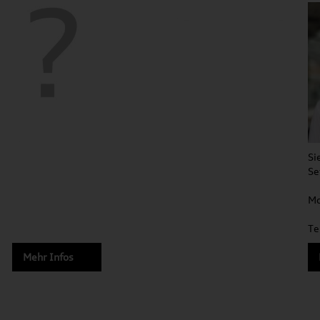
Si
Se
Mo
Te
Mehr Infos