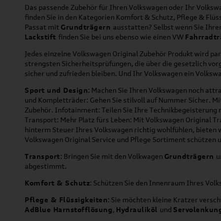
Das passende Zubehör für Ihren Volkswagen oder Ihr Volkswag
finden Sie in den Kategorien Komfort & Schutz, Pflege & Fl
Passat mit
Grundträgern
ausstatten? Selbst wenn Sie Ihr
Lackstift
finden Sie bei uns ebenso wie einen VW
Fahrradtr
Jedes einzelne Volkswagen Original Zubehör Produkt wird par
strengsten Sicherheitsprüfungen, die über die gesetzlich v
sicher und zufrieden bleiben. Und Ihr Volkswagen ein Volkswa
Sport und Design
: Machen Sie Ihren Volkswagen noch attra
und Kompletträder: Gehen Sie stilvoll auf Nummer Sicher. M
Zubehör. Infotainment: Teilen Sie Ihre Technikbegeisterun
Transport: Mehr Platz fürs Leben: Mit Volkswagen Original T
hinterm Steuer Ihres Volkswagen richtig wohlfühlen, bieten 
Volkswagen Original Service und Pflege Sortiment schützen u
Transport
: Bringen Sie mit den Volkwagen
Grundträgern
u
abgestimmt.
Komfort & Schutz
: Schützen Sie den Innenraum Ihres Vo
Pflege & Flüssigkeiten
: Sie möchten kleine Kratzer versc
AdBlue Harnstofflösung
,
Hydrauliköl
und
Servolenkun