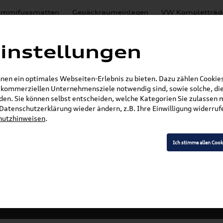
mmifussmatten
Gepäckraumeinlagen
VW Kompletträd
Mystery Boxen
Motoröl
% Sale
Nachrüstlösungen
instellungen
en
Lackierungen
en ein optimales Webseiten-Erlebnis zu bieten. Dazu zählen Cookies,
E-Mail
r kommerziellen Unternehmensziele notwendig sind, sowie solche, die
en. Sie können selbst entscheiden, welche Kategorien Sie zulassen 
»
»
Audi Produkte
Audi Original Zubehör
Komfor
r Datenschutzerklärung wieder ändern, z.B. Ihre Einwilligung widerru
hutzhinweisen
.
Ich stimme allen Cook
Modell wählen
K