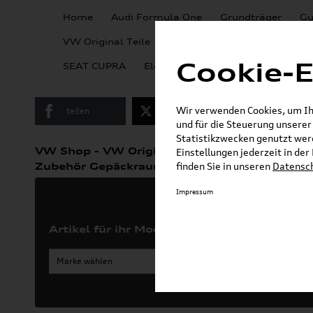
Home
Audi Formula One
Grundträger
Gu
VW Kollektion &
VW Original Teile
Lifestyle
Cookie-E
SEAT CUPRA
Elektromobilität
KSE Wallbox
Wir verwenden Cookies, um Ihn
teilen
Twitter
Instagram
und für die Steuerung unsere
Statistikzwecken genutzt werd
»
VW Shop - VW Originalteile und Zubehör
Einstellungen jederzeit in de
Zubehör Gepäckraum
finden Sie in unseren
Datensc
Impressum
Artikel für ihr Modell
Marke wählen