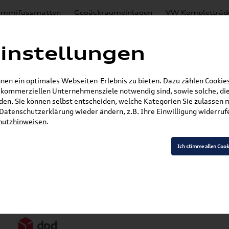
mmifussmatten
Gepäckraumeinlagen
VW Kompletträd
Mystery Boxen
Motoröl
% Sale
Nachrüstlösungen
instellungen
en
Lackierungen
en ein optimales Webseiten-Erlebnis zu bieten. Dazu zählen Cookies,
E-Mail
r kommerziellen Unternehmensziele notwendig sind, sowie solche, die
en. Sie können selbst entscheiden, welche Kategorien Sie zulassen 
r Datenschutzerklärung wieder ändern, z.B. Ihre Einwilligung widerru
hutzhinweisen
.
Ich stimme allen Cook
Versandarten
Z