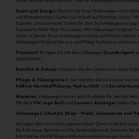
sicher und zufrieden bleiben. Und Ihr Volkswagen ein Volkswa
Sport und Design
: Machen Sie Ihren Volkswagen noch attra
und Kompletträder: Gehen Sie stilvoll auf Nummer Sicher. M
Zubehör. Infotainment: Teilen Sie Ihre Technikbegeisterun
Transport: Mehr Platz fürs Leben: Mit Volkswagen Original T
hinterm Steuer Ihres Volkswagen richtig wohlfühlen, bieten 
Volkswagen Original Service und Pflege Sortiment schützen u
Transport
: Bringen Sie mit den Volkwagen
Grundträgern
u
abgestimmt.
Komfort & Schutz
: Schützen Sie den Innenraum Ihres Vo
Pflege & Flüssigkeiten
: Sie möchten kleine Kratzer versc
AdBlue Harnstofflösung
,
Hydrauliköl
und
Servolenkun
Weiteres
: Volkswagen bietet auch Produkte für den Verzehr.
Mit dem
VW Lego Bulli
und
Caravan Anhänger
haben Sie u
Volkswagen Lifestyle Shop - Mode, Accessoires und Fa
Sie legen Wert auf einen eigenen Style? Dann sicherlich auc
Ihr Fahrzeug. Optimieren Sie die Aerodynamik, betonen Sie 
Jetzt online im VW Shop entdecken und überzeugen lassen.