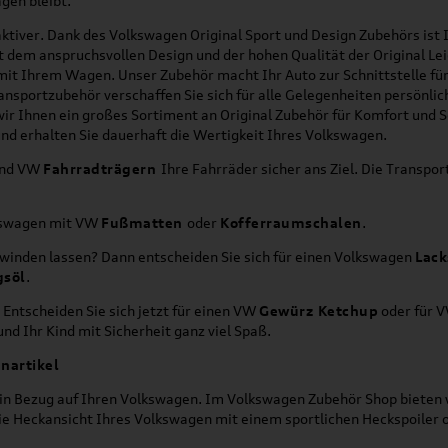
gen bleibt.
ktiver. Dank des Volkswagen Original Sport und Design Zubehörs ist I
it dem anspruchsvollen Design und der hohen Qualität der Original 
g mit Ihrem Wagen. Unser Zubehör macht Ihr Auto zur Schnittstelle
ransportzubehör verschaffen Sie sich für alle Gelegenheiten persönli
wir Ihnen ein großes Sortiment an Original Zubehör für Komfort und 
nd erhalten Sie dauerhaft die Wertigkeit Ihres Volkswagen.
nd VW
Fahrradträgern
Ihre Fahrräder sicher ans Ziel. Die Transp
lkswagen mit VW
Fußmatten
oder
Kofferraumschalen
.
hwinden lassen? Dann entscheiden Sie sich für einen Volkswagen
Lack
gsöl
.
 Entscheiden Sie sich jetzt für einen VW
Gewürz Ketchup
oder für 
nd Ihr Kind mit Sicherheit ganz viel Spaß.
nartikel
h in Bezug auf Ihren Volkswagen. Im Volkswagen Zubehör Shop bieten w
die Heckansicht Ihres Volkswagen mit einem sportlichen Heckspoiler