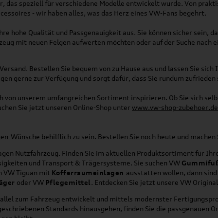
, das speziell für verschiedene Modelle entwickelt wurde. Von pra
essoires - wir haben alles, was das Herz eines VW-Fans begehrt.
re hohe Qualität und Passgenauigkeit aus. Sie können sicher sein, da
rzeug mit neuen Felgen aufwerten möchten oder auf der Suche nach e
Versand. Bestellen Sie bequem von zu Hause aus und lassen Sie sich I
gen gerne zur Verfügung und sorgt dafür, dass Sie rundum zufrieden 
ich von unserem umfangreichen Sortiment inspirieren. Ob Sie sich se
uchen Sie jetzt unseren Online-Shop unter
www.vw-shop-zubehoer.de
agen-Wünsche behilflich zu sein. Bestellen Sie noch heute und mache
en Nutzfahrzeug. Finden Sie im aktuellen Produktsortiment für Ihre
üssigkeiten und Transport & Trägersysteme. Sie suchen VW
Gummifu
en VW Tiguan mit
Kofferraumeinlagen
ausstatten wollen, dann sind
äger
oder VW
Pflegemittel
. Entdecken Sie jetzt unsere VW Origina
allel zum Fahrzeug entwickelt und mittels modernster Fertigungspro
orgeschriebenen Standards hinausgehen, finden Sie die passgenauen O