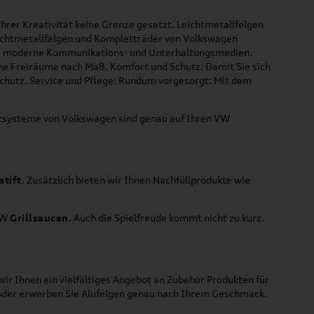
hrer Kreativität keine Grenze gesetzt. Leichtmetallfelgen
Leichtmetallfelgen und Kompletträder von Volkswagen
 für moderne Kommunikations- und Unterhaltungsmedien.
che Freiräume nach Maß. Komfort und Schutz: Damit Sie sich
Schutz. Service und Pflege: Rundum vorgesorgt: Mit dem
ortsysteme von Volkswagen sind genau auf Ihren VW
stift
. Zusätzlich bieten wir Ihnen Nachfüllprodukte wie
VW
Grillsaucen
. Auch die Spielfreude kommt nicht zu kurz.
ir Ihnen ein vielfältiges Angebot an Zubehör Produkten für
 oder erwerben Sie Alufelgen genau nach Ihrem Geschmack.