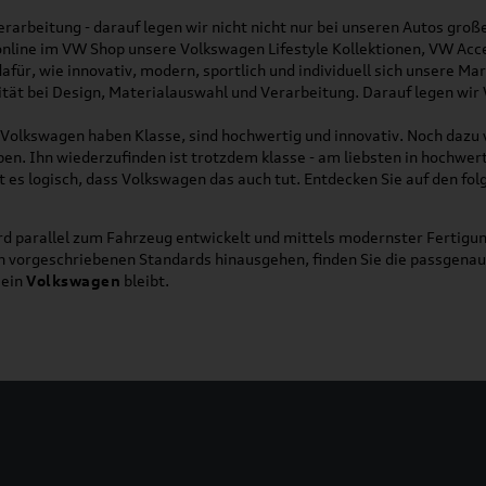
rarbeitung - darauf legen wir nicht nicht nur bei unseren Autos gro
online im VW Shop unsere Volkswagen Lifestyle Kollektionen, VW Acce
für, wie innovativ, modern, sportlich und individuell sich unsere Ma
lität bei Design, Materialauswahl und Verarbeitung. Darauf legen wir
on Volkswagen haben Klasse, sind hochwertig und innovativ. Noch dazu
eben. Ihn wiederzufinden ist trotzdem klasse - am liebsten in hochwer
t es logisch, dass Volkswagen das auch tut. Entdecken Sie auf den fo
d parallel zum Fahrzeug entwickelt und mittels modernster Fertigun
ich vorgeschriebenen Standards hinausgehen, finden Sie die passgena
ein
Volkswagen
bleibt.