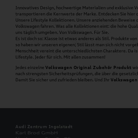
Innovatives Design, hochwertige Materialien und exklusive Ve
transportieren die Kernwerte der Marke. Entdecken Sie hier 
Unsere Lifestyle Kollektionen. Unsere anziehenden Beweise da
Volkswagen fahren. Was alle Kollektionen eint: die hohe Qua
uns täglich umgeben. Von Volkswagen. Für Sie.
Es ist doch so: Klasse ist etwas anderes als Stil. Produkte v
so haben wir unseren eigenen; Stil lässt man sich nicht vorg
Menschheit vereint die unterschiedlichsten Charaktere. Da is
Lifestyle. Jeder für sich. Mit allen zusammen!
Jedes einzelne
Volkswagen Original Zubehör Produkt
wir
nach strengsten Sicherheitsprüfungen, die über die gesetzl
Damit Sie sicher und zufrieden bleiben. Und Ihr
Volkswagen
Audi Zentrum Ingolstadt
Karl Brod GmbH