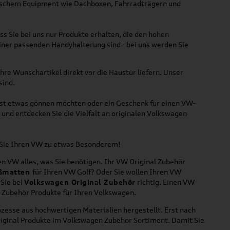
ktischem Equipment wie Dachboxen, Fahrradträgern und
ss Sie bei uns nur Produkte erhalten, die den hohen
iner passenden Handyhalterung sind - bei uns werden Sie
hre Wunschartikel direkt vor die Haustür liefern. Unser
sind.
lbst etwas gönnen möchten oder ein Geschenk für einen VW-
und entdecken Sie die Vielfalt an originalen Volkswagen
n Sie Ihren VW zu etwas Besonderem!
n VW alles, was Sie benötigen. Ihr VW Original Zubehör
ßmatten
für Ihren VW Golf? Oder Sie wollen Ihren VW
 Sie bei
Volkswagen Original Zubehör
richtig. Einen VW
l Zubehör Produkte für Ihren Volkswagen.
zesse aus hochwertigen Materialien hergestellt. Erst nach
riginal Produkte im Volkswagen Zubehör Sortiment. Damit Sie