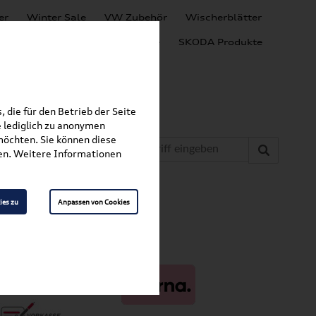
er
Winter Sale
VW Zubehör
Wischerblätter
Audi Produkte
SEAT Produkte
SKODA Produkte
 die für den Betrieb der Seite
 lediglich zu anonymen
möchten. Sie können diese
fen. Weitere Informationen
ies zu
Anpassen von Cookies
ahlungsarten