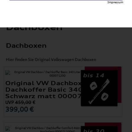
Impressum
Dachboxen
Dachboxen
Hier finden Sie Original Volkswagen Dachboxen
bis 14
Original VW Dachbox /
Dachkoffer Basic 340 Liter,
Schwarz matt 000071200
UVP
459,00
€
399,00 €
bis 30