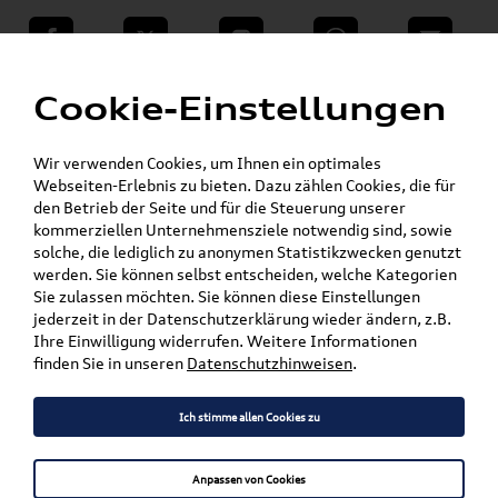
teilen
Twitter
Instagram
WhatsApp
E-Mail
Menü
»
Cookie-Einstellungen
VW Shop - VW Originalteile und Zubehör
»
VW Zubehör
Dachboxen
Wir verwenden Cookies, um Ihnen ein optimales
Mein Kundenkonto
Warenkorb
Webseiten-Erlebnis zu bieten. Dazu zählen Cookies, die für
den Betrieb der Seite und für die Steuerung unserer
Artikel für ihr Modell
kommerziellen Unternehmensziele notwendig sind, sowie
solche, die lediglich zu anonymen Statistikzwecken genutzt
werden. Sie können selbst entscheiden, welche Kategorien
Marke wählen
Sie zulassen möchten. Sie können diese Einstellungen
jederzeit in der Datenschutzerklärung wieder ändern, z.B.
Modell wählen
Ihre Einwilligung widerrufen. Weitere Informationen
finden Sie in unseren
Datenschutzhinweisen
.
Karosserieform wählen
Ich stimme allen Cookies zu
Anpassen von Cookies