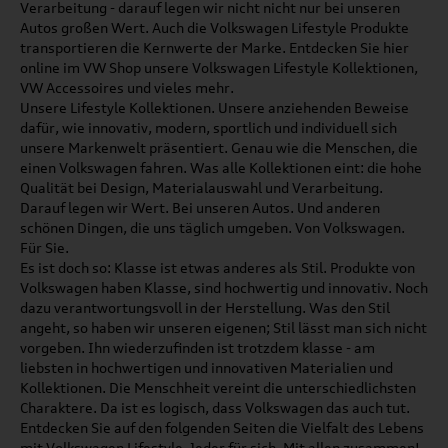
Verarbeitung - darauf legen wir nicht nicht nur bei unseren
Autos großen Wert. Auch die Volkswagen Lifestyle Produkte
transportieren die Kernwerte der Marke. Entdecken Sie hier
online im VW Shop unsere Volkswagen Lifestyle Kollektionen,
VW Accessoires und vieles mehr.
Unsere Lifestyle Kollektionen. Unsere anziehenden Beweise
dafür, wie innovativ, modern, sportlich und individuell sich
unsere Markenwelt präsentiert. Genau wie die Menschen, die
einen Volkswagen fahren. Was alle Kollektionen eint: die hohe
Qualität bei Design, Materialauswahl und Verarbeitung.
Darauf legen wir Wert. Bei unseren Autos. Und anderen
schönen Dingen, die uns täglich umgeben. Von Volkswagen.
Für Sie.
Es ist doch so: Klasse ist etwas anderes als Stil. Produkte von
Volkswagen haben Klasse, sind hochwertig und innovativ. Noch
dazu verantwortungsvoll in der Herstellung. Was den Stil
angeht, so haben wir unseren eigenen; Stil lässt man sich nicht
vorgeben. Ihn wiederzufinden ist trotzdem klasse - am
liebsten in hochwertigen und innovativen Materialien und
Kollektionen. Die Menschheit vereint die unterschiedlichsten
Charaktere. Da ist es logisch, dass Volkswagen das auch tut.
Entdecken Sie auf den folgenden Seiten die Vielfalt des Lebens
mit Volkswagen Lifestyle. Jeder für sich. Mit allen zusammen!