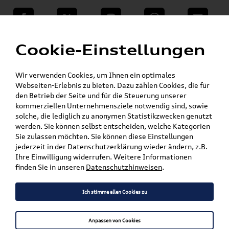
teilen
Twitter
Instagram
WhatsApp
E-Mail
Menü
»
Cookie-Einstellungen
VW Shop - VW Originalteile und Zubehör
»
»
SKODA Produkte
Komfort & Schutz
Ladekantenschutzfolien
Wir verwenden Cookies, um Ihnen ein optimales
Webseiten-Erlebnis zu bieten. Dazu zählen Cookies, die für
Mein Kundenkonto
Warenkorb
den Betrieb der Seite und für die Steuerung unserer
kommerziellen Unternehmensziele notwendig sind, sowie
solche, die lediglich zu anonymen Statistikzwecken genutzt
Artikel für ihr Modell
werden. Sie können selbst entscheiden, welche Kategorien
Sie zulassen möchten. Sie können diese Einstellungen
Marke wählen
jederzeit in der Datenschutzerklärung wieder ändern, z.B.
Ihre Einwilligung widerrufen. Weitere Informationen
Modell wählen
finden Sie in unseren
Datenschutzhinweisen
.
Karosserieform wählen
Ich stimme allen Cookies zu
Anpassen von Cookies