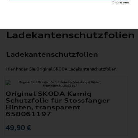
Impressum
Ladekantenschutzfolien
Ladekantenschutzfolien
Hier finden Sie Original SKODA Ladekantenschutzfolien
Original SKODA Kamiq
Schutzfolie für Stossfänger
Hinten, transparent
658061197
49,90 €