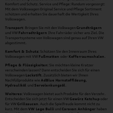
Komfort und Schutz. Service und Pflege: Rundum vorgesorgt:
Mit dem Volkswagen Original Service und Pflege Sortiment
schützen und erhalten Sie dauerhaft die Wertigkeit Ihres
Volkswagen.
Transport
: Bringen Sie mit den Volkwagen
Grundträgern
und VW
Fahrradträgern
Ihre Fahrräder sicher ans Ziel. Die
Transportsysteme von Volkswagen sind genau auf Ihren VW
abgestimmt.
Komfort & Schutz
: Schützen Sie den Innenraum Ihres
Volkswagen mit VW
Fußmatten
oder
Kofferraumschalen
.
Pflege & Flüssigkeiten
: Sie möchten kleine Kratzer
verschwinden lassen? Dann entscheiden Sie sich für einen
Volkswagen
Lackstift
. Zusätzlich bieten wir Ihnen
Nachfüllprodukte wie
AdBlue Harnstofflösung
,
Hydrauliköl
und
Servolenkungsöl
.
Weiteres
: Volkswagen bietet auch Produkte für den Verzehr.
Entscheiden Sie sich jetzt für einen VW
Gewürz Ketchup
oder
für VW
Grillsaucen
. Auch die Spielfreude kommt nicht zu
kurz. Mit dem
VW Lego Bulli
und
Caravan Anhänger
haben