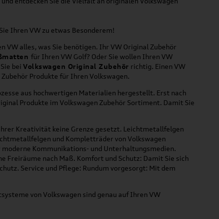
und entdecken Sie die Vielfalt an originalen Volkswagen
n Sie Ihren VW zu etwas Besonderem!
n VW alles, was Sie benötigen. Ihr VW Original Zubehör
ßmatten
für Ihren VW Golf? Oder Sie wollen Ihren VW
 Sie bei
Volkswagen Original Zubehör
richtig. Einen VW
l Zubehör Produkte für Ihren Volkswagen.
zesse aus hochwertigen Materialien hergestellt. Erst nach
riginal Produkte im Volkswagen Zubehör Sortiment. Damit Sie
hrer Kreativität keine Grenze gesetzt. Leichtmetallfelgen
Leichtmetallfelgen und Kompletträder von Volkswagen
 für moderne Kommunikations- und Unterhaltungsmedien.
che Freiräume nach Maß. Komfort und Schutz: Damit Sie sich
Schutz. Service und Pflege: Rundum vorgesorgt: Mit dem
ortsysteme von Volkswagen sind genau auf Ihren VW