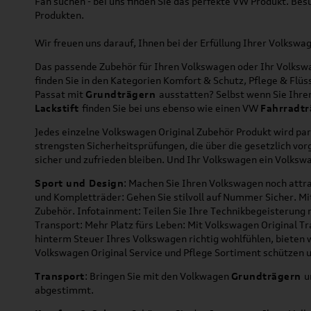
Fan suchen - bei uns finden Sie das perfekte VW Produkt. Bes
Produkten.
Wir freuen uns darauf, Ihnen bei der Erfüllung Ihrer Volksw
Das passende Zubehör für Ihren Volkswagen oder Ihr Volkswag
finden Sie in den Kategorien Komfort & Schutz, Pflege & Fl
Passat mit
Grundträgern
ausstatten? Selbst wenn Sie Ihr
Lackstift
finden Sie bei uns ebenso wie einen VW
Fahrradtr
Jedes einzelne Volkswagen Original Zubehör Produkt wird par
strengsten Sicherheitsprüfungen, die über die gesetzlich v
sicher und zufrieden bleiben. Und Ihr Volkswagen ein Volkswa
Sport und Design
: Machen Sie Ihren Volkswagen noch attra
und Kompletträder: Gehen Sie stilvoll auf Nummer Sicher. M
Zubehör. Infotainment: Teilen Sie Ihre Technikbegeisterun
Transport: Mehr Platz fürs Leben: Mit Volkswagen Original T
hinterm Steuer Ihres Volkswagen richtig wohlfühlen, bieten 
Volkswagen Original Service und Pflege Sortiment schützen u
Transport
: Bringen Sie mit den Volkwagen
Grundträgern
u
abgestimmt.