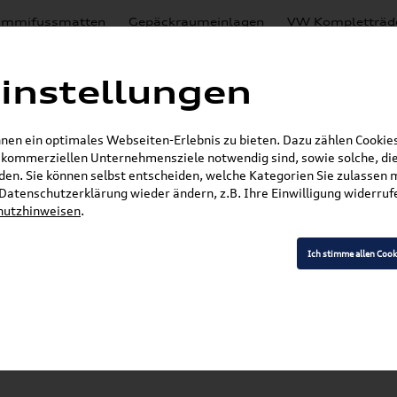
mmifussmatten
Gepäckraumeinlagen
VW Kompletträd
Mystery Boxen
Motoröl
% Sale
Nachrüstlösungen
instellungen
en
Lackierungen
en ein optimales Webseiten-Erlebnis zu bieten. Dazu zählen Cookies,
E-Mail
r kommerziellen Unternehmensziele notwendig sind, sowie solche, die
en. Sie können selbst entscheiden, welche Kategorien Sie zulassen 
»
»
SKODA Produkte
Nachrüstlösungen
Rückfah
r Datenschutzerklärung wieder ändern, z.B. Ihre Einwilligung widerru
hutzhinweisen
.
Ich stimme allen Cook
Modell wählen
K