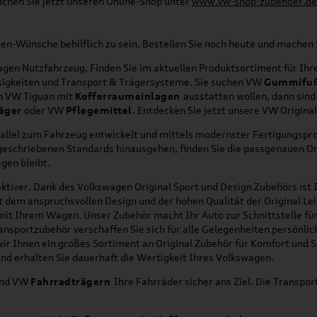
uchen Sie jetzt unseren Online-Shop unter
www.vw-shop-zubehoer.de
agen-Wünsche behilflich zu sein. Bestellen Sie noch heute und mache
en Nutzfahrzeug. Finden Sie im aktuellen Produktsortiment für Ihre
üssigkeiten und Transport & Trägersysteme. Sie suchen VW
Gummifu
en VW Tiguan mit
Kofferraumeinlagen
ausstatten wollen, dann sind
äger
oder VW
Pflegemittel
. Entdecken Sie jetzt unsere VW Origina
allel zum Fahrzeug entwickelt und mittels modernster Fertigungspro
orgeschriebenen Standards hinausgehen, finden Sie die passgenauen O
gen bleibt.
ktiver. Dank des Volkswagen Original Sport und Design Zubehörs ist I
it dem anspruchsvollen Design und der hohen Qualität der Original 
g mit Ihrem Wagen. Unser Zubehör macht Ihr Auto zur Schnittstelle
ransportzubehör verschaffen Sie sich für alle Gelegenheiten persönli
wir Ihnen ein großes Sortiment an Original Zubehör für Komfort und 
nd erhalten Sie dauerhaft die Wertigkeit Ihres Volkswagen.
nd VW
Fahrradträgern
Ihre Fahrräder sicher ans Ziel. Die Transp