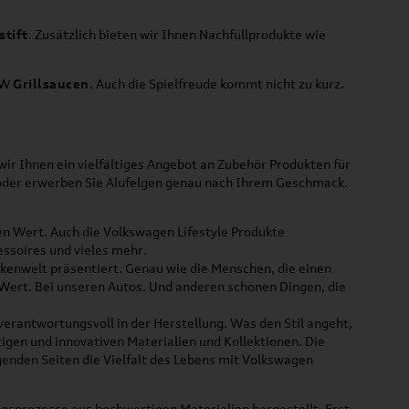
stift
. Zusätzlich bieten wir Ihnen Nachfüllprodukte wie
VW
Grillsaucen
. Auch die Spielfreude kommt nicht zu kurz.
ir Ihnen ein vielfältiges Angebot an Zubehör Produkten für
 oder erwerben Sie Alufelgen genau nach Ihrem Geschmack.
ßen Wert. Auch die Volkswagen Lifestyle Produkte
ssoires und vieles mehr.
rkenwelt präsentiert. Genau wie die Menschen, die einen
 Wert. Bei unseren Autos. Und anderen schönen Dingen, die
 verantwortungsvoll in der Herstellung. Was den Stil angeht,
tigen und innovativen Materialien und Kollektionen. Die
lgenden Seiten die Vielfalt des Lebens mit Volkswagen
gsprozesse aus hochwertigen Materialien hergestellt. Erst