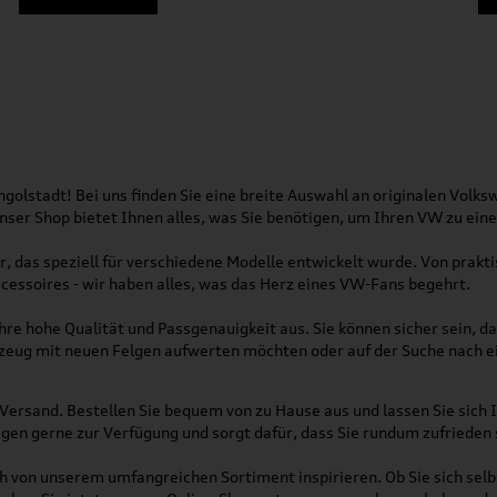
olstadt! Bei uns finden Sie eine breite Auswahl an originalen Vol
 Unser Shop bietet Ihnen alles, was Sie benötigen, um Ihren VW zu ei
, das speziell für verschiedene Modelle entwickelt wurde. Von pra
essoires - wir haben alles, was das Herz eines VW-Fans begehrt.
re hohe Qualität und Passgenauigkeit aus. Sie können sicher sein, da
rzeug mit neuen Felgen aufwerten möchten oder auf der Suche nach e
Versand. Bestellen Sie bequem von zu Hause aus und lassen Sie sich I
gen gerne zur Verfügung und sorgt dafür, dass Sie rundum zufrieden 
ich von unserem umfangreichen Sortiment inspirieren. Ob Sie sich se