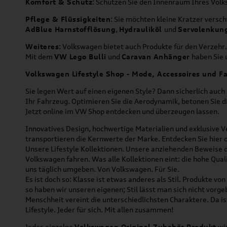
Komfort & Schutz
: Schützen Sie den Innenraum Ihres Vo
Pflege & Flüssigkeiten
: Sie möchten kleine Kratzer versc
AdBlue Harnstofflösung
,
Hydrauliköl
und
Servolenkun
Weiteres
: Volkswagen bietet auch Produkte für den Verzehr.
Mit dem
VW Lego Bulli
und
Caravan Anhänger
haben Sie u
Volkswagen Lifestyle Shop - Mode, Accessoires und Fa
Sie legen Wert auf einen eigenen Style? Dann sicherlich auc
Ihr Fahrzeug. Optimieren Sie die Aerodynamik, betonen Sie 
Jetzt online im VW Shop entdecken und überzeugen lassen.
Innovatives Design, hochwertige Materialien und exklusive Ve
transportieren die Kernwerte der Marke. Entdecken Sie hier 
Unsere Lifestyle Kollektionen. Unsere anziehenden Beweise da
Volkswagen fahren. Was alle Kollektionen eint: die hohe Qua
uns täglich umgeben. Von Volkswagen. Für Sie.
Es ist doch so: Klasse ist etwas anderes als Stil. Produkte v
so haben wir unseren eigenen; Stil lässt man sich nicht vorg
Menschheit vereint die unterschiedlichsten Charaktere. Da is
Lifestyle. Jeder für sich. Mit allen zusammen!
Jedes einzelne
Volkswagen Original Zubehör Produkt
wir