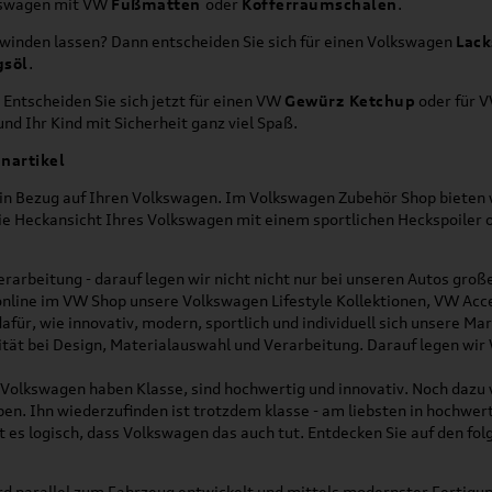
lkswagen mit VW
Fußmatten
oder
Kofferraumschalen
.
hwinden lassen? Dann entscheiden Sie sich für einen Volkswagen
Lack
gsöl
.
 Entscheiden Sie sich jetzt für einen VW
Gewürz Ketchup
oder für 
nd Ihr Kind mit Sicherheit ganz viel Spaß.
nartikel
h in Bezug auf Ihren Volkswagen. Im Volkswagen Zubehör Shop bieten w
die Heckansicht Ihres Volkswagen mit einem sportlichen Heckspoiler
rarbeitung - darauf legen wir nicht nicht nur bei unseren Autos gro
online im VW Shop unsere Volkswagen Lifestyle Kollektionen, VW Acce
für, wie innovativ, modern, sportlich und individuell sich unsere Ma
lität bei Design, Materialauswahl und Verarbeitung. Darauf legen wir
on Volkswagen haben Klasse, sind hochwertig und innovativ. Noch dazu
eben. Ihn wiederzufinden ist trotzdem klasse - am liebsten in hochwer
t es logisch, dass Volkswagen das auch tut. Entdecken Sie auf den fo
d parallel zum Fahrzeug entwickelt und mittels modernster Fertigun