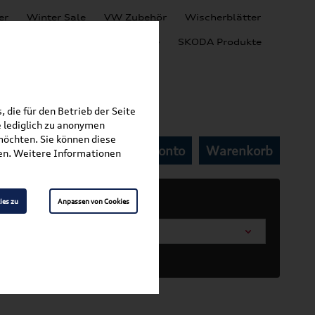
er
Winter Sale
VW Zubehör
Wischerblätter
Audi Produkte
SEAT Produkte
SKODA Produkte
 die für den Betrieb der Seite
 lediglich zu anonymen
möchten. Sie können diese
Mein Kundenkonto
Warenkorb
rkamera
fen. Weitere Informationen
ies zu
Anpassen von Cookies
arosserieform wählen