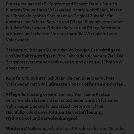
Freiräume nach Maß. Komfort und Schutz: Damit Sie sich
hinterm Steuer Ihres Volkswagen richtig wohlfühlen, bieten
wir Ihnen ein großes Sortiment an Original Zubehör für
Komfort und Schutz. Service und Pflege: Rundum vorgesorgt:
Mit dem Volkswagen Original Service und Pflege Sortiment
schützen und erhalten Sie dauerhaft die Wertigkeit Ihres
Volkswagen.
Transport
: Bringen Sie mit den Volkwagen
Grundträgern
und VW
Fahrradträgern
Ihre Fahrräder sicher ans Ziel. Die
Transportsysteme von Volkswagen sind genau auf Ihren VW
abgestimmt.
Komfort & Schutz
: Schützen Sie den Innenraum Ihres
Volkswagen mit VW
Fußmatten
oder
Kofferraumschalen
.
Pflege & Flüssigkeiten
: Sie möchten kleine Kratzer
verschwinden lassen? Dann entscheiden Sie sich für einen
Volkswagen
Lackstift
. Zusätzlich bieten wir Ihnen
Nachfüllprodukte wie
AdBlue Harnstofflösung
,
Hydrauliköl
und
Servolenkungsöl
.
Weiteres
: Volkswagen bietet auch Produkte für den Verzehr.