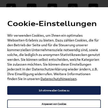
teilen
Twitter
Instagram
WhatsApp
E-Mail
Menü
»
Cookie-Einstellungen
VW Shop - VW Originalteile und Zubehör
»
»
VW Zubehör
Komfort & Schutz
»
Gummifußmatten
ID.3 / ID.4
Wir verwenden Cookies, um Ihnen ein optimales
Webseiten-Erlebnis zu bieten. Dazu zählen Cookies, die für
den Betrieb der Seite und für die Steuerung unserer
Mein Kundenkonto
Warenkorb
kommerziellen Unternehmensziele notwendig sind, sowie
solche, die lediglich zu anonymen Statistikzwecken genutzt
Artikel für ihr Modell
werden. Sie können selbst entscheiden, welche Kategorien
Sie zulassen möchten. Sie können diese Einstellungen
Marke wählen
jederzeit in der Datenschutzerklärung wieder ändern, z.B.
Ihre Einwilligung widerrufen. Weitere Informationen
Modell wählen
finden Sie in unseren
Datenschutzhinweisen
.
Karosserieform wählen
Ich stimme allen Cookies zu
Anpassen von Cookies