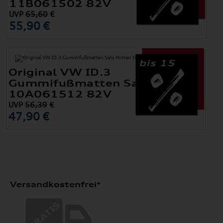
11B061502 82V
UVP
65,60
€
55,90 €
bis 15
Original VW ID.3
Gummifußmatten Satz Hinten
10A061512 82V
UVP
56,39
€
47,90 €
Versandkostenfrei*