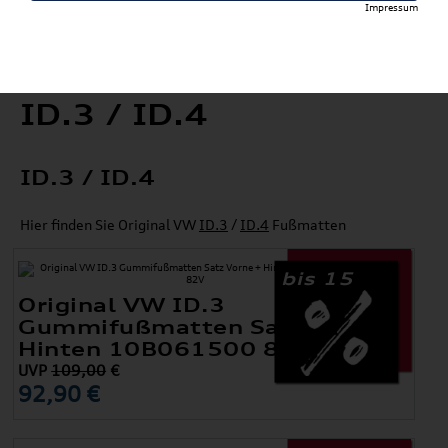
Impressum
ID.3 / ID.4
ID.3 / ID.4
Hier finden Sie Original VW
ID.3
/
ID.4
Fußmatten
bis 15
Original VW ID.3
Gummifußmatten Satz Vorne +
Hinten 10B061500 82V
UVP
109,00
€
92,90 €