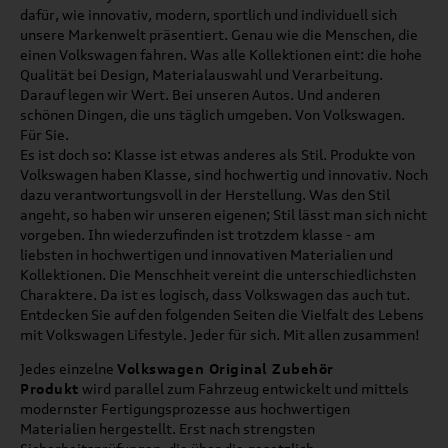
dafür, wie innovativ, modern, sportlich und individuell sich
unsere Markenwelt präsentiert. Genau wie die Menschen, die
einen Volkswagen fahren. Was alle Kollektionen eint: die hohe
Qualität bei Design, Materialauswahl und Verarbeitung.
Darauf legen wir Wert. Bei unseren Autos. Und anderen
schönen Dingen, die uns täglich umgeben. Von Volkswagen.
Für Sie.
Es ist doch so: Klasse ist etwas anderes als Stil. Produkte von
Volkswagen haben Klasse, sind hochwertig und innovativ. Noch
dazu verantwortungsvoll in der Herstellung. Was den Stil
angeht, so haben wir unseren eigenen; Stil lässt man sich nicht
vorgeben. Ihn wiederzufinden ist trotzdem klasse - am
liebsten in hochwertigen und innovativen Materialien und
Kollektionen. Die Menschheit vereint die unterschiedlichsten
Charaktere. Da ist es logisch, dass Volkswagen das auch tut.
Entdecken Sie auf den folgenden Seiten die Vielfalt des Lebens
mit Volkswagen Lifestyle. Jeder für sich. Mit allen zusammen!
Jedes einzelne
Volkswagen Original Zubehör
Produkt
wird parallel zum Fahrzeug entwickelt und mittels
modernster Fertigungsprozesse aus hochwertigen
Materialien hergestellt. Erst nach strengsten