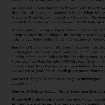
Das passende Zubehör für Ihren Volkswagen oder Ihr Volkswag
finden Sie in den Kategorien Komfort & Schutz, Pflege & Fl
Passat mit
Grundträgern
ausstatten? Selbst wenn Sie Ihr
Lackstift
finden Sie bei uns ebenso wie einen VW
Fahrradtr
Jedes einzelne Volkswagen Original Zubehör Produkt wird par
strengsten Sicherheitsprüfungen, die über die gesetzlich v
sicher und zufrieden bleiben. Und Ihr Volkswagen ein Volkswa
Sport und Design
: Machen Sie Ihren Volkswagen noch attra
und Kompletträder: Gehen Sie stilvoll auf Nummer Sicher. M
Zubehör. Infotainment: Teilen Sie Ihre Technikbegeisterun
Transport: Mehr Platz fürs Leben: Mit Volkswagen Original T
hinterm Steuer Ihres Volkswagen richtig wohlfühlen, bieten 
Volkswagen Original Service und Pflege Sortiment schützen u
Transport
: Bringen Sie mit den Volkwagen
Grundträgern
u
abgestimmt.
Komfort & Schutz
: Schützen Sie den Innenraum Ihres Vo
Pflege & Flüssigkeiten
: Sie möchten kleine Kratzer versc
AdBlue Harnstofflösung
,
Hydrauliköl
und
Servolenkun