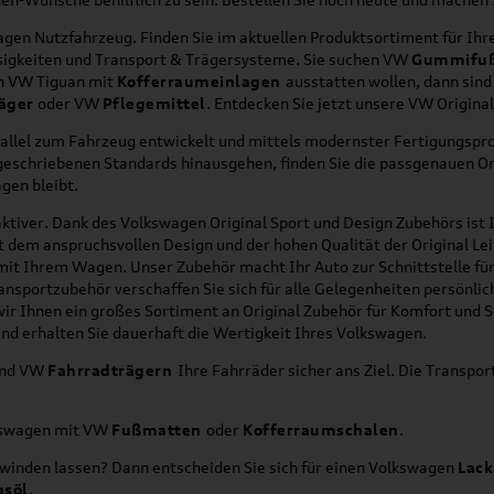
en Nutzfahrzeug. Finden Sie im aktuellen Produktsortiment für Ihre
üssigkeiten und Transport & Trägersysteme. Sie suchen VW
Gummifu
en VW Tiguan mit
Kofferraumeinlagen
ausstatten wollen, dann sind
äger
oder VW
Pflegemittel
. Entdecken Sie jetzt unsere VW Origina
allel zum Fahrzeug entwickelt und mittels modernster Fertigungspro
orgeschriebenen Standards hinausgehen, finden Sie die passgenauen O
gen bleibt.
ktiver. Dank des Volkswagen Original Sport und Design Zubehörs ist I
it dem anspruchsvollen Design und der hohen Qualität der Original 
g mit Ihrem Wagen. Unser Zubehör macht Ihr Auto zur Schnittstelle
ransportzubehör verschaffen Sie sich für alle Gelegenheiten persönli
wir Ihnen ein großes Sortiment an Original Zubehör für Komfort und 
nd erhalten Sie dauerhaft die Wertigkeit Ihres Volkswagen.
nd VW
Fahrradträgern
Ihre Fahrräder sicher ans Ziel. Die Transp
lkswagen mit VW
Fußmatten
oder
Kofferraumschalen
.
hwinden lassen? Dann entscheiden Sie sich für einen Volkswagen
Lack
gsöl
.