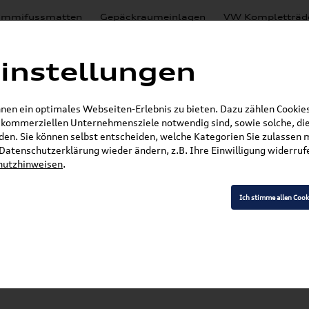
mmifussmatten
Gepäckraumeinlagen
VW Kompletträd
Mystery Boxen
Motoröl
% Sale
Nachrüstlösungen
instellungen
en
Lackierungen
en ein optimales Webseiten-Erlebnis zu bieten. Dazu zählen Cookies,
E-Mail
r kommerziellen Unternehmensziele notwendig sind, sowie solche, die
en. Sie können selbst entscheiden, welche Kategorien Sie zulassen 
»
»
VW Zubehör
Wischerblätter
Sharan
r Datenschutzerklärung wieder ändern, z.B. Ihre Einwilligung widerru
hutzhinweisen
.
Ich stimme allen Cook
Modell wählen
K