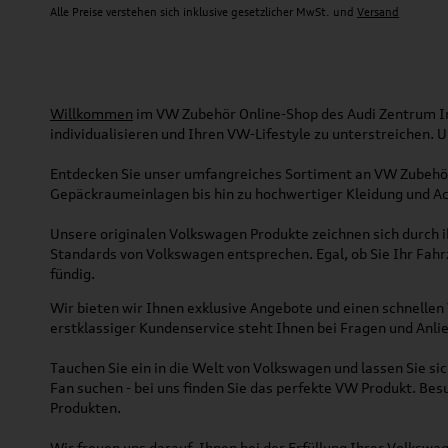
Alle Preise verstehen sich inklusive gesetzlicher MwSt. und
Versand
Willkommen
im VW Zubehör Online-Shop des Audi Zentrum Ing
individualisieren und Ihren VW-Lifestyle zu unterstreichen.
Entdecken Sie unser umfangreiches Sortiment an VW Zubehör
Gepäckraumeinlagen bis hin zu hochwertiger Kleidung und Acc
Unsere originalen Volkswagen Produkte zeichnen sich durch ih
Standards von Volkswagen entsprechen. Egal, ob Sie Ihr Fah
fündig.
Wir bieten wir Ihnen exklusive Angebote und einen schnellen 
erstklassiger Kundenservice steht Ihnen bei Fragen und Anlie
Tauchen Sie ein in die Welt von Volkswagen und lassen Sie s
Fan suchen - bei uns finden Sie das perfekte VW Produkt. Bes
Produkten.
Wir freuen uns darauf, Ihnen bei der Erfüllung Ihrer Volksw