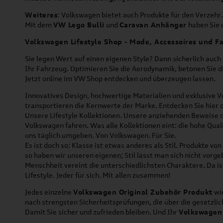
Weiteres
: Volkswagen bietet auch Produkte für den Verzehr.
Mit dem
VW Lego Bulli
und
Caravan Anhänger
haben Sie u
Volkswagen Lifestyle Shop - Mode, Accessoires und Fa
Sie legen Wert auf einen eigenen Style? Dann sicherlich auc
Ihr Fahrzeug. Optimieren Sie die Aerodynamik, betonen Sie 
Jetzt online im VW Shop entdecken und überzeugen lassen.
Innovatives Design, hochwertige Materialien und exklusive Ve
transportieren die Kernwerte der Marke. Entdecken Sie hier 
Unsere Lifestyle Kollektionen. Unsere anziehenden Beweise da
Volkswagen fahren. Was alle Kollektionen eint: die hohe Qua
uns täglich umgeben. Von Volkswagen. Für Sie.
Es ist doch so: Klasse ist etwas anderes als Stil. Produkte v
so haben wir unseren eigenen; Stil lässt man sich nicht vorg
Menschheit vereint die unterschiedlichsten Charaktere. Da is
Lifestyle. Jeder für sich. Mit allen zusammen!
Jedes einzelne
Volkswagen Original Zubehör Produkt
wir
nach strengsten Sicherheitsprüfungen, die über die gesetzl
Damit Sie sicher und zufrieden bleiben. Und Ihr
Volkswagen