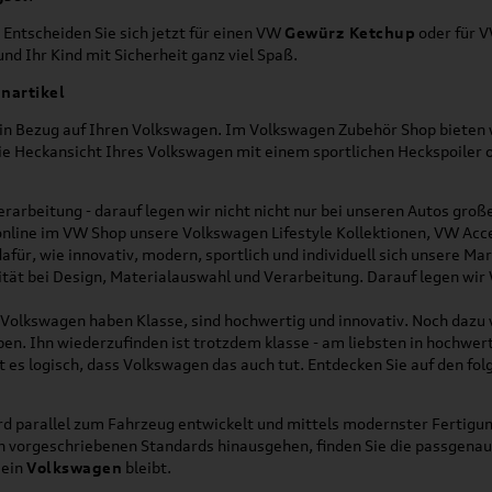
 Entscheiden Sie sich jetzt für einen VW
Gewürz Ketchup
oder für 
nd Ihr Kind mit Sicherheit ganz viel Spaß.
nartikel
h in Bezug auf Ihren Volkswagen. Im Volkswagen Zubehör Shop bieten w
die Heckansicht Ihres Volkswagen mit einem sportlichen Heckspoiler
rarbeitung - darauf legen wir nicht nicht nur bei unseren Autos gro
online im VW Shop unsere Volkswagen Lifestyle Kollektionen, VW Acce
für, wie innovativ, modern, sportlich und individuell sich unsere Ma
lität bei Design, Materialauswahl und Verarbeitung. Darauf legen wir
on Volkswagen haben Klasse, sind hochwertig und innovativ. Noch dazu
eben. Ihn wiederzufinden ist trotzdem klasse - am liebsten in hochwer
t es logisch, dass Volkswagen das auch tut. Entdecken Sie auf den fo
d parallel zum Fahrzeug entwickelt und mittels modernster Fertigun
ich vorgeschriebenen Standards hinausgehen, finden Sie die passgena
ein
Volkswagen
bleibt.