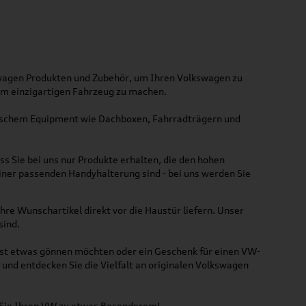
kswagen Produkten und Zubehör, um Ihren Volkswagen zu
nem einzigartigen Fahrzeug zu machen.
ktischem Equipment wie Dachboxen, Fahrradträgern und
ss Sie bei uns nur Produkte erhalten, die den hohen
iner passenden Handyhalterung sind - bei uns werden Sie
hre Wunschartikel direkt vor die Haustür liefern. Unser
sind.
lbst etwas gönnen möchten oder ein Geschenk für einen VW-
und entdecken Sie die Vielfalt an originalen Volkswagen
n Sie Ihren VW zu etwas Besonderem!