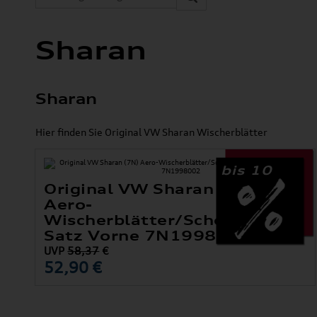
Sharan
Sharan
Hier finden Sie Original VW Sharan Wischerblätter
bis 10
Original VW Sharan (7N)
Aero-
Wischerblätter/Scheibenwisch
Satz Vorne 7N1998002
UVP
58,37
€
52,90 €