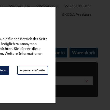
er
Winter Sale
VW Zubehör
Wischerblätter
Audi Produkte
SEAT Produkte
SKODA Produkte
 die für den Betrieb der Seite
 lediglich zu anonymen
möchten. Sie können diese
Mein Kundenkonto
Warenkorb
fen. Weitere Informationen
ies zu
Anpassen von Cookies
arosserieform wählen