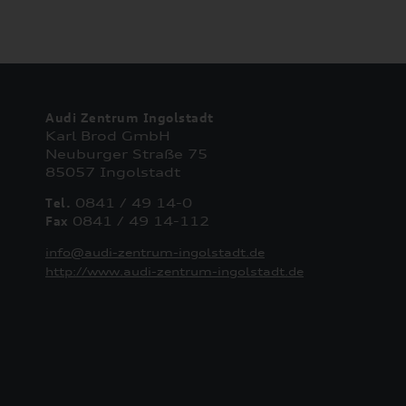
Audi Zentrum Ingolstadt
Karl Brod GmbH
Neuburger Straße 75
85057 Ingolstadt
Tel.
0841 / 49 14-0
Fax
0841 / 49 14-112
info@audi-zentrum-ingolstadt.de
http://www.audi-zentrum-ingolstadt.de