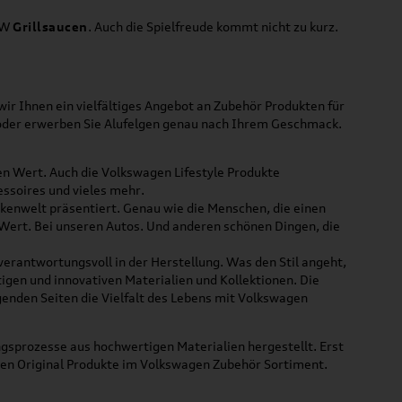
VW
Grillsaucen
. Auch die Spielfreude kommt nicht zu kurz.
ir Ihnen ein vielfältiges Angebot an Zubehör Produkten für
 oder erwerben Sie Alufelgen genau nach Ihrem Geschmack.
ßen Wert. Auch die Volkswagen Lifestyle Produkte
ssoires und vieles mehr.
rkenwelt präsentiert. Genau wie die Menschen, die einen
 Wert. Bei unseren Autos. Und anderen schönen Dingen, die
 verantwortungsvoll in der Herstellung. Was den Stil angeht,
tigen und innovativen Materialien und Kollektionen. Die
lgenden Seiten die Vielfalt des Lebens mit Volkswagen
gsprozesse aus hochwertigen Materialien hergestellt. Erst
uen Original Produkte im Volkswagen Zubehör Sortiment.