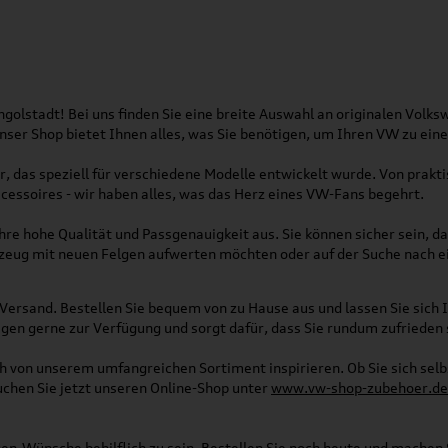
olstadt! Bei uns finden Sie eine breite Auswahl an originalen Vol
 Unser Shop bietet Ihnen alles, was Sie benötigen, um Ihren VW zu ei
, das speziell für verschiedene Modelle entwickelt wurde. Von pra
essoires - wir haben alles, was das Herz eines VW-Fans begehrt.
re hohe Qualität und Passgenauigkeit aus. Sie können sicher sein, da
rzeug mit neuen Felgen aufwerten möchten oder auf der Suche nach e
Versand. Bestellen Sie bequem von zu Hause aus und lassen Sie sich I
gen gerne zur Verfügung und sorgt dafür, dass Sie rundum zufrieden 
ich von unserem umfangreichen Sortiment inspirieren. Ob Sie sich se
uchen Sie jetzt unseren Online-Shop unter
www.vw-shop-zubehoer.de
agen-Wünsche behilflich zu sein. Bestellen Sie noch heute und mache