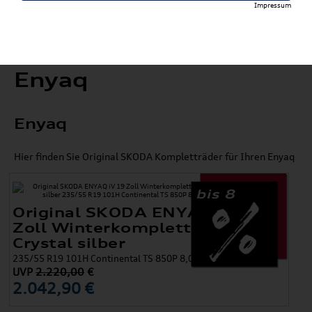
Impressum
Enyaq
Enyaq
Hier finden Sie Original SKODA Kompletträder für Ihren Enyaq
bis 8
Original SKODA ENYAQ iV 19
Zoll Winterkomplettradsatz
Crystal silber
235/55 R19 101H Continental TS 850P 8,0x19 ET45
UVP
2.220,00
€
2.042,90 €