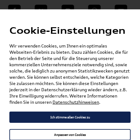
teilen
Twitter
Instagram
WhatsApp
E-Mail
Menü
»
Cookie-Einstellungen
VW Shop - VW Originalteile und Zubehör
»
SKODA Produkte
Kompletträder & Zubehör
»
Enyaq
Wir verwenden Cookies, um Ihnen ein optimales
Webseiten-Erlebnis zu bieten. Dazu zählen Cookies, die für
den Betrieb der Seite und für die Steuerung unserer
Mein Kundenkonto
Warenkorb
kommerziellen Unternehmensziele notwendig sind, sowie
solche, die lediglich zu anonymen Statistikzwecken genutzt
Artikel für ihr Modell
werden. Sie können selbst entscheiden, welche Kategorien
Sie zulassen möchten. Sie können diese Einstellungen
Marke wählen
jederzeit in der Datenschutzerklärung wieder ändern, z.B.
Ihre Einwilligung widerrufen. Weitere Informationen
Modell wählen
finden Sie in unseren
Datenschutzhinweisen
.
Karosserieform wählen
Ich stimme allen Cookies zu
Anpassen von Cookies