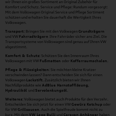
wir Ihnen ein großes Sortiment an Original Zubehör für
Komfort und Schutz. Service und Pflege: Rundum vorgesorgt:
Mit dem Volkswagen Original Service und Pflege Sortiment
schützen und erhalten Sie dauerhaft die Wertigkeit Ihres
Volkswagen.
Transport
: Bringen Sie mit den Volkwagen
Grundträgern
und VW
Fahrradträgern
Ihre Fahrräder sicher ans Ziel. Die
Transportsysteme von Volkswagen sind genau auf Ihren VW
abgestimmt.
Komfort & Schutz
: Schützen Sie den Innenraum Ihres
Volkswagen mit VW
Fußmatten
oder
Kofferraumschalen
.
Pflege & Flüssigkeiten
: Sie möchten kleine Kratzer
verschwinden lassen? Dann entscheiden Sie sich für einen
Volkswagen
Lackstift
. Zusätzlich bieten wir Ihnen
Nachfüllprodukte wie
AdBlue Harnstofflösung
,
Hydrauliköl
und
Servolenkungsöl
.
Weiteres
: Volkswagen bietet auch Produkte für den Verzehr.
Entscheiden Sie sich jetzt für einen VW
Gewürz Ketchup
oder
für VW
Grillsaucen
. Auch die Spielfreude kommt nicht zu
kurz. Mit dem
VW Lego Bulli
und
Caravan Anhänger
haben